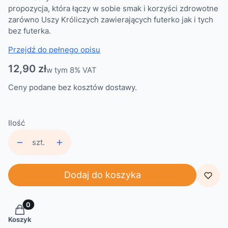
propozycja, która łączy w sobie smak i korzyści zdrowotne
zarówno Uszy Króliczych zawierających futerko jak i tych
bez futerka.
Przejdź do pełnego opisu
Cena
12,90 zł
w tym 8% VAT
w tym
8%
VAT
Ceny podane bez kosztów dostawy.
Ilość
szt.
Dodaj do koszyka
Produkty w koszyku: 0. Zobacz szczegóły
Koszyk