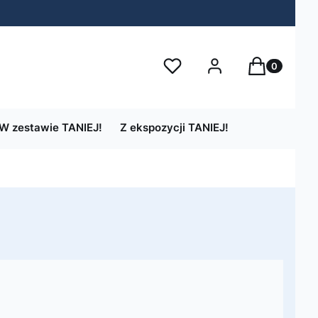
Produkty w 
Ulubione
Zaloguj się
Koszyk
W zestawie TANIEJ!
Z ekspozycji TANIEJ!