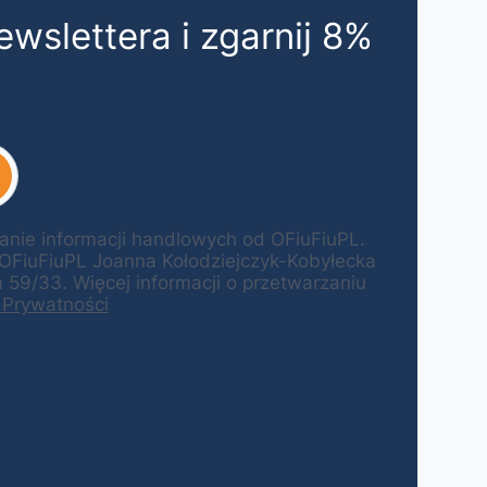
ewslettera i zgarnij 8%
ie informacji handlowych od OFiuFiuPL.
 OFiuFiuPL Joanna Kołodziejczyk-Kobyłecka
59/33. Więcej informacji o przetwarzaniu
 Prywatności