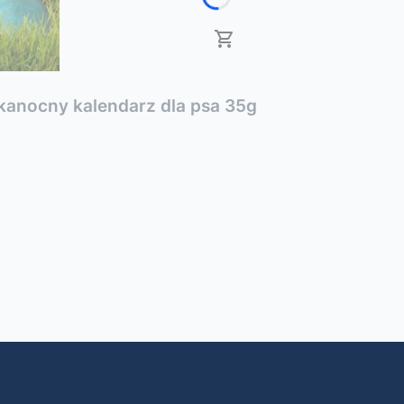
anocny kalendarz dla psa 35g