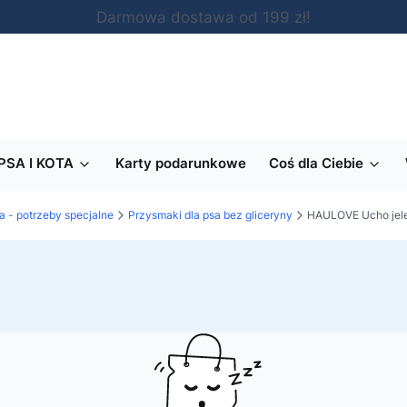
Darmowa dostawa od 199 zł!
PSA I KOTA
Karty podarunkowe
Coś dla Ciebie
a - potrzeby specjalne
Przysmaki dla psa bez gliceryny
HAULOVE Ucho jelen