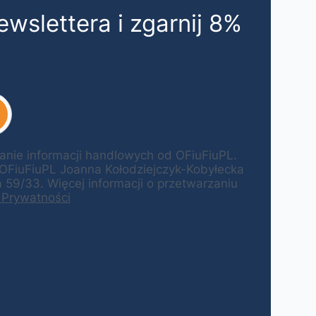
ewslettera i zgarnij 8%
ie informacji handlowych od OFiuFiuPL.
 OFiuFiuPL Joanna Kołodziejczyk-Kobyłecka
59/33. Więcej informacji o przetwarzaniu
 Prywatności