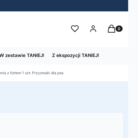
Produkty w 
Ulubione
Zaloguj się
Koszyk
W zestawie TANIEJ!
Z ekspozycji TANIEJ!
ia z futrem 1 szt. Przysmaki dla psa