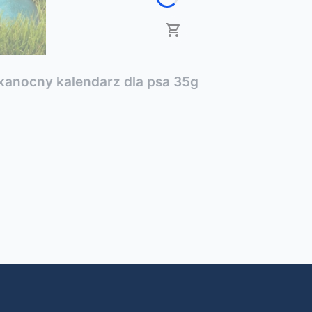
anocny kalendarz dla psa 35g