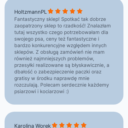
HoltzmannPL gave a rating of: 
HoltzmannPL
Fantastyczny sklep! Spotkać tak dobrze
zaopatrzony sklep to rzadkość! Znalazłam
tutaj wszystko czego potrzebowałam dla
swojego psa, ceny też fantastyczne i
bardzo konkurencyjne względem innych
sklepów. Z obsługą zamówień nie mam
również najmniejszych problemów,
przesyłki realizowane są błyskawicznie, a
dbałość o zabezpieczenie paczki oraz
gratisy w środku naprawdę mnie
rozczulają. Polecam serdecznie każdemy
psiarzowi i kociarzowi :)
Karolina Worek gave a rating of
Karolina Worek