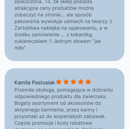
zaskoczona. To, że sklep posiada
atrakcyjne ceny produktów można
zobaczyć na stronie... ale sposób
pakowania wywołuje uśmiech na twarzy :)
Żartobliwa naklejka na opakowaniu, a w
środku zamówienie ... z kokardką,
cukiereczkiem :) Jednym słowem "jak
miło".
Kamila Pastusiak gave a rating 
Kamila Pastusiak
Przemiła obsługa, pomagająca w dobraniu
odpowiedniego produktu dla zwierzaka.
Bogaty asortyment od akcesoriów do
aktywnego karmienia, przez karmy i
przysmaki aż do wspaniałych zabawek.
Częste promocje i kody rabatowe