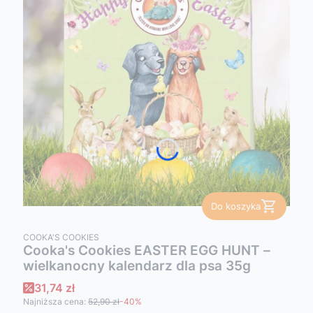
Do koszyka
PRODUCENT
COOKA'S COOKIES
Cooka's Cookies EASTER EGG HUNT –
wielkanocny kalendarz dla psa 35g
Cena promocyjna
31,74 zł
Najniższa cena:
52,90 zł
-40%