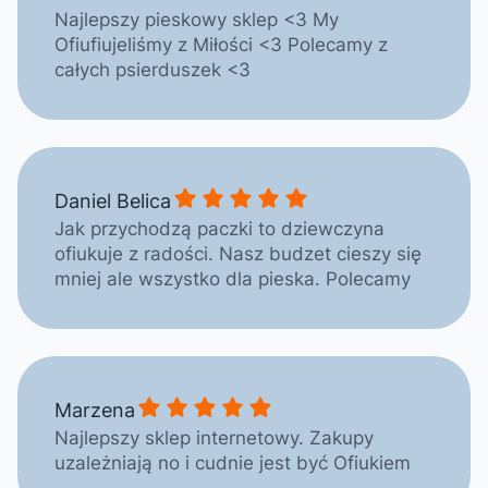
Najlepszy pieskowy sklep <3 My
Ofiufiujeliśmy z Miłości <3 Polecamy z
całych psierduszek <3
Daniel Belica gave a rating of: 5
Daniel Belica
Jak przychodzą paczki to dziewczyna
ofiukuje z radości. Nasz budzet cieszy się
mniej ale wszystko dla pieska. Polecamy
Marzena gave a rating of: 5
Marzena
Najlepszy sklep internetowy. Zakupy
uzależniają no i cudnie jest być Ofiukiem