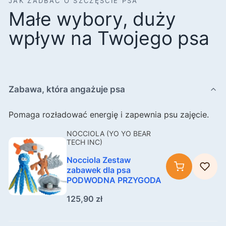
JAK ZADBAĆ O SZCZĘŚCIE PSA
Małe wybory, duży
wpływ na Twojego psa
Zabawa, która angażuje psa
Pomaga rozładować energię i zapewnia psu zajęcie.
Producent NOCCIOLA (YO YO BEAR TECH INC)
NOCCIOLA (YO YO BEAR
TECH INC)
Nocciola Zestaw
zabawek dla psa
PODWODNA PRZYGODA
Cena
125,90 zł