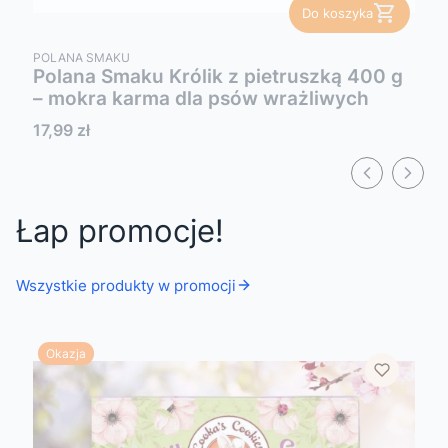
Do koszyka
PRODUCENT
POLANA SMAKU
Polana Smaku Królik z pietruszką 400 g
– mokra karma dla psów wrażliwych
Cena
17,99 zł
Łap promocje!
Wszystkie produkty w promocji
Okazja