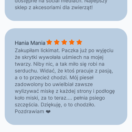
dostępne na social mediach. Najlepszy
sklep z akcesoriami dla zwierząt!
Hania Mania gave a rating of: 5
Hania Mania
Zakupiłam lickimat. Paczka już po wyjęciu
że skrytki wywołała uśmiech na mojej
twarzy. Niby nic, a tak miło się robi na
serduchu. Widać, że ktoś pracuje z pasją,
a o to przecież chodzi. Mój pieseł
zadowolony bo uwielbiał zawsze
wylizywać miskę z każdej strony i podłogę
koło miski, za to teraz.... pełnia psiego
szczęścia. Dziękuję, o to chodziło.
Pozdrawiam ❤️