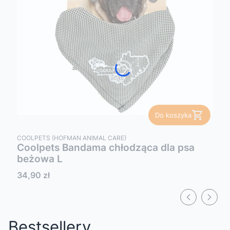
Do koszyka
PRODUCENT
COOLPETS (HOFMAN ANIMAL CARE)
Coolpets Bandama chłodząca dla psa
beżowa L
Cena
34,90 zł
Bestsellery