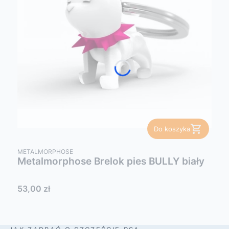
Do koszyka
PRODUCENT
METALMORPHOSE
Metalmorphose Brelok pies BULLY biały
Cena
53,00 zł