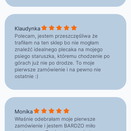
Klaudynka gave a rating of: 5
Klaudynka
Polecam, jestem przeszczęśliwa że
trafiłam na ten sklep bo nie mogłam
znaleźć idealnego plecaka na mojego
psiego staruszka, któremu chodzenie po
górach już nie po drodze. To moje
pierwsze zamówienie i na pewno nie
ostatnie :)
Monika gave a rating of: 5
Monika
Właśnie odebrałam moje pierwsze
zamówienie i jestem BARDZO miło