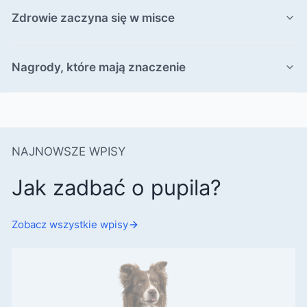
Zdrowie zaczyna się w misce
Nagrody, które mają znaczenie
Producent Perro
Perro
PERRO Karma mokra
Koza z batatami – karma
mokra monobiałkowa
formuła dla psów
Producent Syta Micha
Syta Micha
NAJNOWSZE WPISY
dorosłych 400g
Syta Micha TRENERKI z
Cena
17,90 zł
sarną dla psa 80g
Jak zadbać o pupila?
Cena
11,99 zł
Zobacz wszystkie wpisy