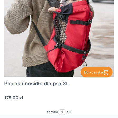
Do koszyka
Plecak / nosidło dla psa XL
Cena
175,00 zł
Strona
z 1