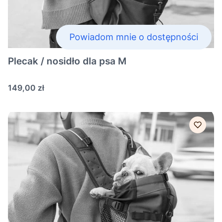
Powiadom mnie o dostępności
Plecak / nosidło dla psa M
Cena
149,00 zł