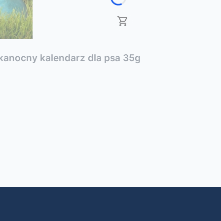
anocny kalendarz dla psa 35g