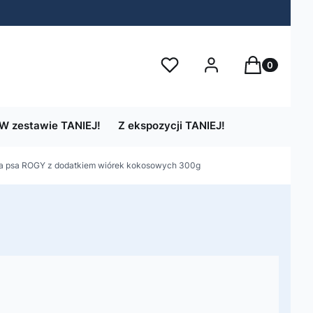
Produkty w 
Ulubione
Zaloguj się
Koszyk
W zestawie TANIEJ!
Z ekspozycji TANIEJ!
la psa ROGY z dodatkiem wiórek kokosowych 300g