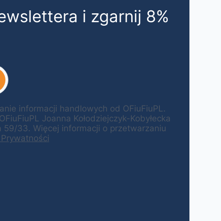
ewslettera i zgarnij 8%
ie informacji handlowych od OFiuFiuPL.
 OFiuFiuPL Joanna Kołodziejczyk-Kobyłecka
59/33. Więcej informacji o przetwarzaniu
 Prywatności