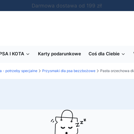
Darmowa dostawa od 199 zł!
PSA I KOTA
Karty podarunkowe
Coś dla Ciebie
a - potrzeby specjalne
Przysmaki dla psa bezzbożowe
Pasta orzechowa d