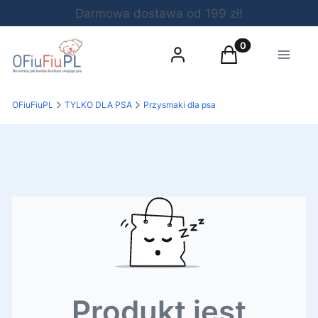
Darmowa dostawa od 199 zł!
Produkty w koszy
Zaloguj się
Koszyk
Menu
OFiuFiuPL
TYLKO DLA PSA
Przysmaki dla psa
Produkt jest