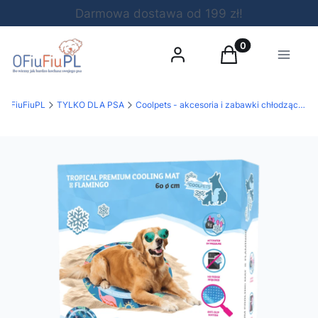
Darmowa dostawa od 199 zł!
Produkty w koszy
Zaloguj się
Koszyk
Menu
OFiuFiuPL
TYLKO DLA PSA
Coolpets - akcesoria i zabawki chłodzące dla zwierząt