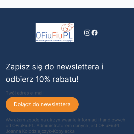
Zapisz się do newslettera i
odbierz 10% rabatu!
Twój adres e-mail
Dołącz do newslettera
Wyrażam zgodę na otrzymywanie informacji handlowych
od OFiuFiuPL. Administratorem danych jest OFiuFiuPL
Joanna Kołodziejczyk-Kobyłecka