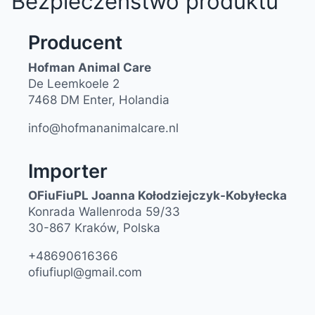
Bezpieczeństwo produktu
Producent
Hofman Animal Care
De Leemkoele 2
7468 DM Enter, Holandia
info@hofmananimalcare.nl
Importer
OFiuFiuPL Joanna Kołodziejczyk-Kobyłecka
Konrada Wallenroda 59/33
30-867 Kraków, Polska
+48690616366
ofiufiupl@gmail.com