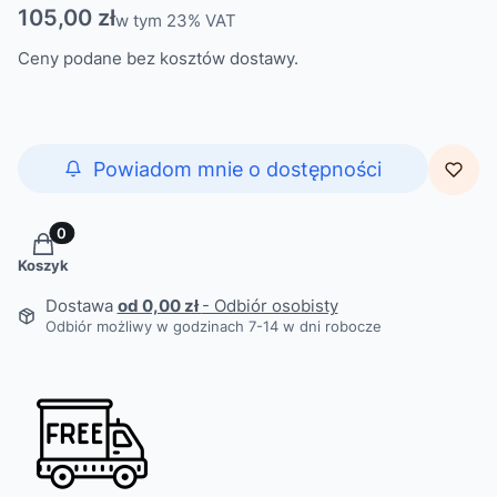
Cena
105,00 zł
w tym 23% VAT
w tym
23%
VAT
Ceny podane bez kosztów dostawy.
Powiadom mnie o dostępności
Produkty w koszyku: 0. Zobacz szczegóły
Koszyk
Dostawa
od 0,00 zł
- Odbiór osobisty
Odbiór możliwy w godzinach 7-14 w dni robocze