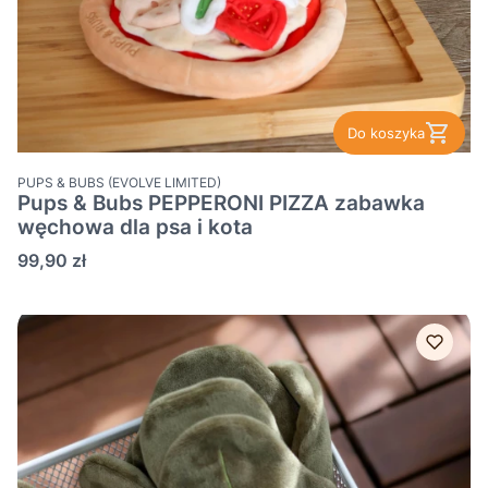
Do koszyka
PRODUCENT
PUPS & BUBS (EVOLVE LIMITED)
Pups & Bubs PEPPERONI PIZZA zabawka
węchowa dla psa i kota
Cena
99,90 zł