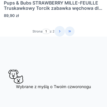
Pups & Bubs STRAWBERRY MILLE-FEUILLE
Truskawkowy Torcik zabawka węchowa dla
psa i kota
Cena
89,90 zł
Strona
z 2
Przejdź do ostatniej s
Wybrane z myślą o Twoim czworonogu