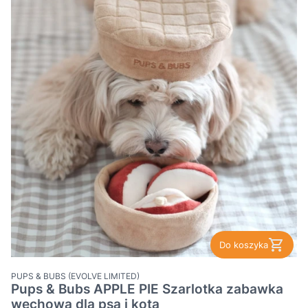
Do koszyka
PRODUCENT
PUPS & BUBS (EVOLVE LIMITED)
Pups & Bubs APPLE PIE Szarlotka zabawka
węchowa dla psa i kota