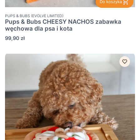
Do koszyka
PRODUCENT
PUPS & BUBS (EVOLVE LIMITED)
Pups & Bubs CHEESY NACHOS zabawka
węchowa dla psa i kota
Cena
99,90 zł