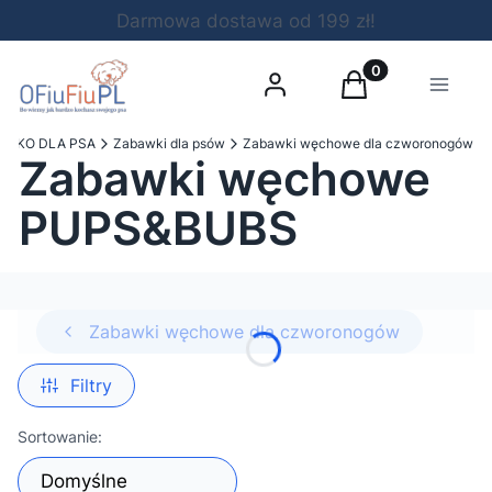
Darmowa dostawa od 199 zł!
Produkty w koszy
Zaloguj się
Koszyk
Menu
YLKO DLA PSA
Zabawki dla psów
Zabawki węchowe dla czworonogów
Zabawki węchowe
PUPS&BUBS
Zabawki węchowe dla czworonogów
Filtry
Lista produktów
Sortowanie:
Domyślne