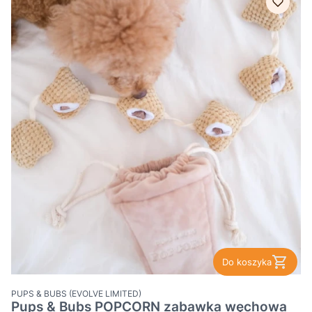
Do koszyka
PRODUCENT
PUPS & BUBS (EVOLVE LIMITED)
Pups & Bubs POPCORN zabawka węchowa