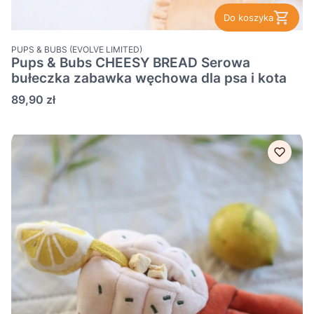
Do koszyka
PRODUCENT
PUPS & BUBS (EVOLVE LIMITED)
Pups & Bubs CHEESY BREAD Serowa
bułeczka zabawka węchowa dla psa i kota
Cena
89,90 zł