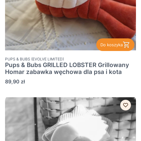
Do koszyka
PRODUCENT
PUPS & BUBS (EVOLVE LIMITED)
Pups & Bubs GRILLED LOBSTER Grillowany
Homar zabawka węchowa dla psa i kota
Cena
89,90 zł