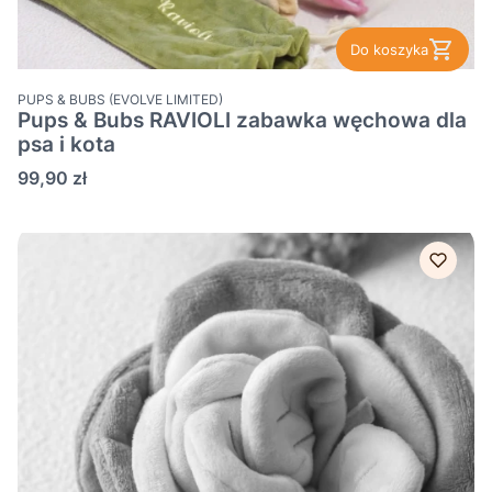
Do koszyka
PRODUCENT
PUPS & BUBS (EVOLVE LIMITED)
Pups & Bubs RAVIOLI zabawka węchowa dla
psa i kota
Cena
99,90 zł