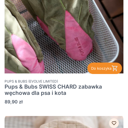
Do koszyka
PRODUCENT
PUPS & BUBS (EVOLVE LIMITED)
Pups & Bubs SWISS CHARD zabawka
węchowa dla psa i kota
Cena
89,90 zł