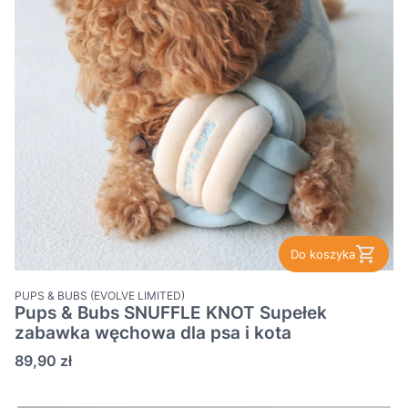
Do koszyka
PRODUCENT
PUPS & BUBS (EVOLVE LIMITED)
Pups & Bubs SNUFFLE KNOT Supełek
zabawka węchowa dla psa i kota
Cena
89,90 zł