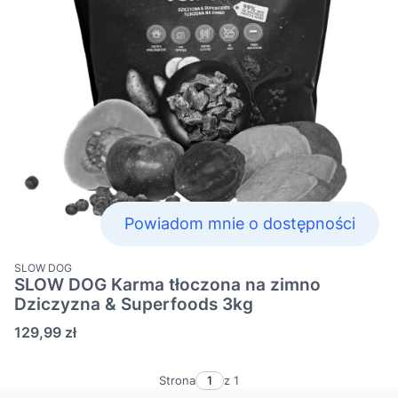
Powiadom mnie o dostępności
PRODUCENT
SLOW DOG
SLOW DOG Karma tłoczona na zimno
Dziczyzna & Superfoods 3kg
Cena
129,99 zł
Strona
z 1