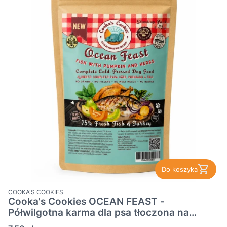
Do koszyka
PRODUCENT
COOKA'S COOKIES
Cooka's Cookies OCEAN FEAST -
Półwilgotna karma dla psa tłoczona na
zimno z rybą i indykiem 45g