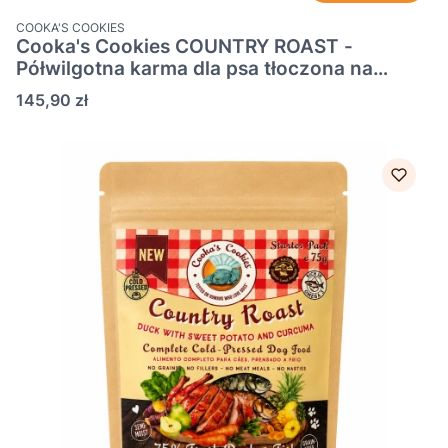
PRODUCENT
COOKA'S COOKIES
Cooka's Cookies COUNTRY ROAST -
Półwilgotna karma dla psa tłoczona na
zimno z kaczką i rybą 3kg
Cena
145,90 zł