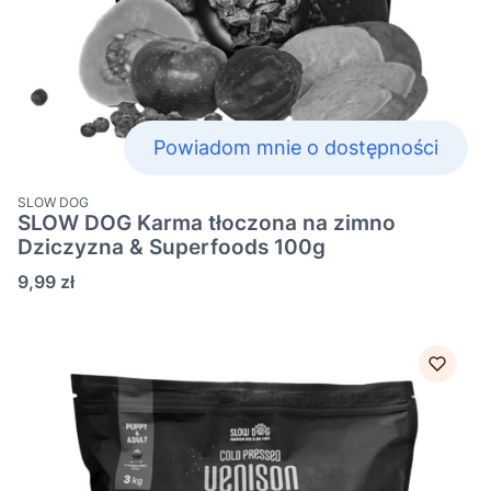
Powiadom mnie o dostępności
PRODUCENT
SLOW DOG
SLOW DOG Karma tłoczona na zimno
Dziczyzna & Superfoods 100g
Cena
9,99 zł