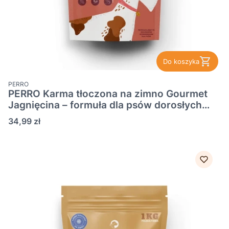
Do koszyka
PRODUCENT
PERRO
PERRO Karma tłoczona na zimno Gourmet
Jagnięcina – formuła dla psów dorosłych
średnich i dużych ras 1kg
Cena
34,99 zł