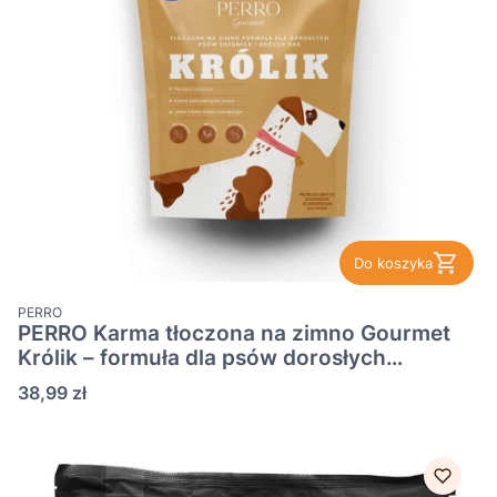
Do koszyka
PRODUCENT
PERRO
PERRO Karma tłoczona na zimno Gourmet
Królik – formuła dla psów dorosłych
średnich i dużych ras 1kg
Cena
38,99 zł