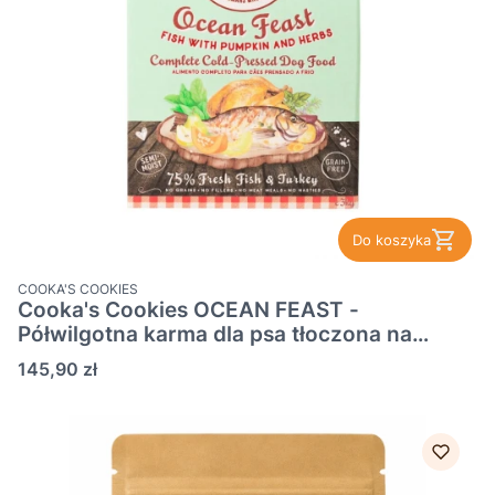
Do koszyka
PRODUCENT
COOKA'S COOKIES
Cooka's Cookies OCEAN FEAST -
Półwilgotna karma dla psa tłoczona na
zimno z rybą i indykiem 3kg
Cena
145,90 zł