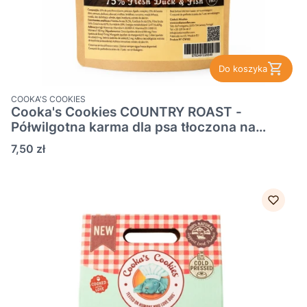
Do koszyka
PRODUCENT
COOKA'S COOKIES
Cooka's Cookies COUNTRY ROAST -
Półwilgotna karma dla psa tłoczona na
zimno z kaczką i rybą 45g
Cena
7,50 zł