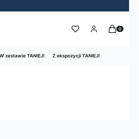
Produkty w 
Ulubione
Zaloguj się
Koszyk
W zestawie TANIEJ!
Z ekspozycji TANIEJ!