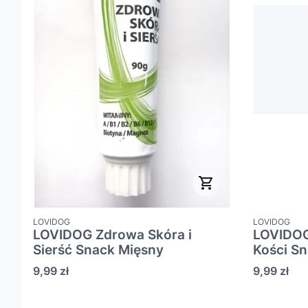
PRODUCENT
PRODUCENT
LOVIDOG
LOVIDOG
LOVIDOG Zdrowa Skóra i
LOVIDOG
Sierść Snack Mięsny
Kości S
Cena
Cena
9,99 zł
9,99 zł