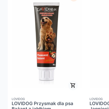
PRODUCENT
PRODUCENT
LOVIDOG
LOVIDOG
LOVIDOG Przysmak dla psa
LOVIDOG
Bażant z jabłkiem
Jagnięci