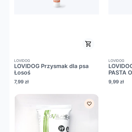
PRODUCENT
PRODUCENT
LOVIDOG
LOVIDOG
LOVIDOG Przysmak dla psa
LOVIDOG
Łosoś
PASTA 
Cena
Cena
7,99 zł
9,99 zł