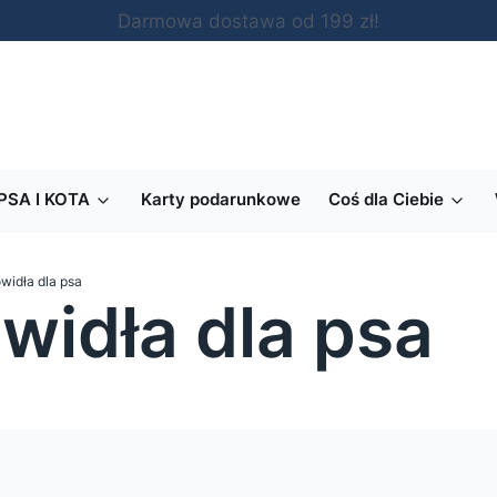
Darmowa dostawa od 199 zł!
PSA I KOTA
Karty podarunkowe
Coś dla Ciebie
widła dla psa
widła dla psa