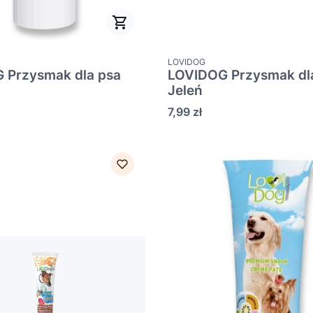
PRODUCENT
LOVIDOG
 Przysmak dla psa
LOVIDOG Przysmak dl
Jeleń
Cena
7,99 zł