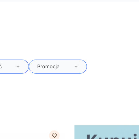
ć
Promocja