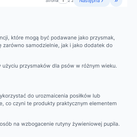
Następna
Strona
z 2
Przejdź d
encji, które mogą być podawane jako przysmak,
ę zarówno samodzielnie, jak i jako dodatek do
 w użyciu przysmaków dla psów w różnym wieku.
wykorzystać do urozmaicenia posiłków lub
e, co czyni te produkty praktycznym elementem
posób na wzbogacenie rutyny żywieniowej pupila.