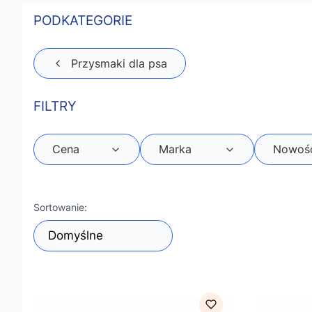
PODKATEGORIE
Przysmaki dla psa
FILTRY
Cena
Marka
Nowoś
Koniec filtrów
Lista produktów
Sortowanie:
Domyślne