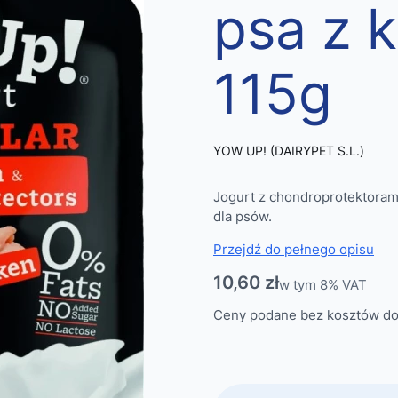
psa z 
115g
YOW UP! (DAIRYPET S.L.)
Jogurt z chondroprotektorami
dla psów.
Przejdź do pełnego opisu
Cena
10,60 zł
w tym 8% VAT
w tym
8%
VAT
Ceny podane bez kosztów do