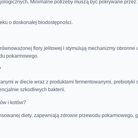
fizjologicznych. Minimalne potrzeby muszą być pokrywane prze
leku o doskonałej biodostępności.
 zrównoważonej flory jelitowej i stymulują mechanizmy obronn
ładu pokarmowego.
?
anymi w diecie wraz z produktami fermentowanymi, prebiotyki 
ncjalnie szkodliwych bakterii.
sów i kotów?
sowanej diety, zapewniają zdrowie przewodu pokarmowego, gdyż 