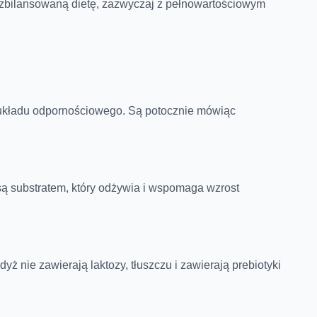
z zbilansowaną dietę, zazwyczaj z pełnowartościowym
e układu odpornościowego. Są potocznie mówiąc
są substratem, który odżywia i wspomaga wzrost
nie zawierają laktozy, tłuszczu i zawierają prebiotyki