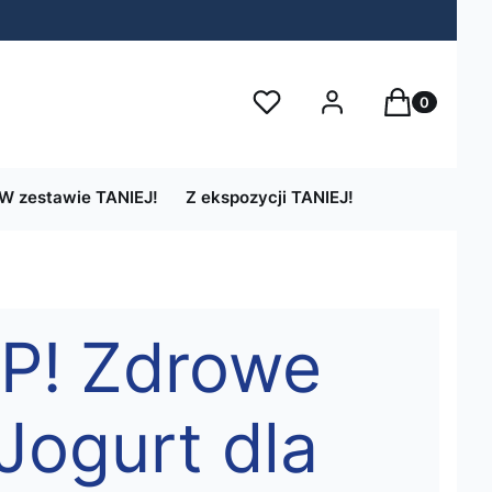
Produkty w 
Ulubione
Zaloguj się
Koszyk
W zestawie TANIEJ!
Z ekspozycji TANIEJ!
P! Zdrowe
Jogurt dla