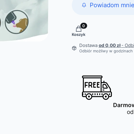
Powiadom mnie
Produkty w koszyku: 0. Z
Koszyk
Dostawa
od 0,00 zł
- Odb
Odbiór możliwy w godzinach 
Darmow
od