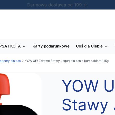
Darmowa dostawa od 199 zł!
PSA I KOTA
Karty podarunkowe
Coś dla Ciebie
oppery dla psa
YOW UP! Zdrowe Stawy Jogurt dla psa z kurczakiem 115g
YOW U
Stawy 