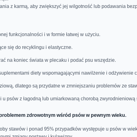
ania z karmą, aby zwiększyć jej wilgotność lub podawania bezp
ej funkcjonalności i w formie łatwej w użyciu.
 się do recyklingu i elastyczne.
rać na koniec świata w plecaku i podać psu wszędzie.
, suplementami diety wspomagającymi nawilżenie i odżywienie c
ziową, dlatego są przydatne w zmniejszaniu problemów ze sta
ci u psów z łagodną lub umiarkowaną chorobą zwyrodnieniową
m problemem zdrowotnym wśród psów w pewnym wieku.
roby stawów i ponad 95% przypadków występuje u psów w wieku
nnymi zmiany postawy i kulawizny.