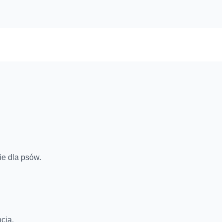
ie dla psów.
cja.