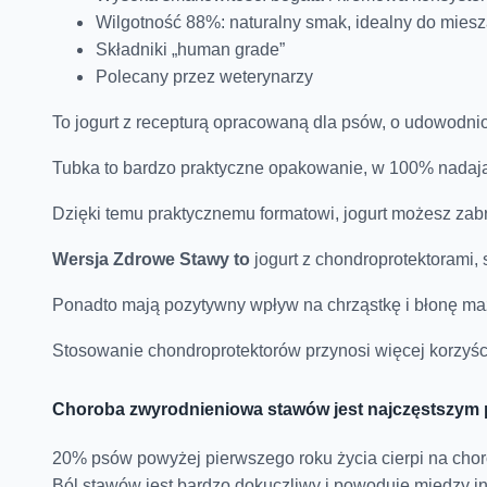
Wilgotność 88%: naturalny smak, idealny do miesz
Składniki „human grade”
Polecany przez weterynarzy
To jogurt z recepturą opracowaną dla psów, o udowodnion
Tubka to bardzo praktyczne opakowanie, w 100% nadające
Dzięki temu praktycznemu formatowi, jogurt możesz zab
Wersja Zdrowe Stawy to
jogurt z chondroprotektorami
Ponadto mają pozytywny wpływ na chrząstkę i błonę ma
Stosowanie chondroprotektorów przynosi więcej korzyś
Choroba zwyrodnieniowa stawów jest najczęstszy
20% psów powyżej pierwszego roku życia cierpi na cho
Ból stawów jest bardzo dokuczliwy i powoduje między i