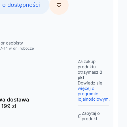
 o dostępności
obacz szczegóły
iór osobisty
7-14 w dni robocze
Za zakup
produktu
otrzymasz
0
pkt
.
Dowiedz się
więcej o
programie
a dostawa
lojalnościowym.
 199 zł
Zapytaj o
produkt