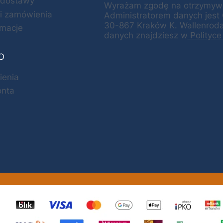
y dostawy
Wyrażam zgodę na otrzymywan
ji zamówienia
Administratorem danych jest
30-867 Kraków K. Wallenroda 
amacje
danych znajdziesz w
Polityce
O
ienia
onta