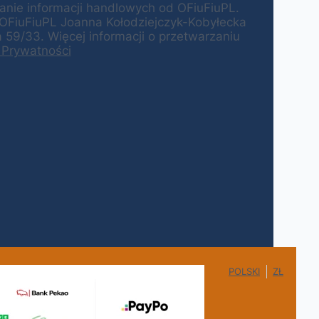
ie informacji handlowych od OFiuFiuPL.
 OFiuFiuPL Joanna Kołodziejczyk-Kobyłecka
59/33. Więcej informacji o przetwarzaniu
 Prywatności
POLSKI
ZŁ