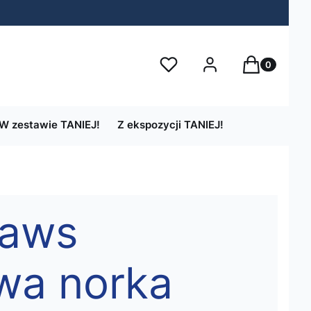
Produkty w 
Ulubione
Zaloguj się
Koszyk
W zestawie TANIEJ!
Z ekspozycji TANIEJ!
Paws
wa norka