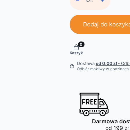
szt.
Dodaj do koszyk
Produkty w koszyku: 0. Z
Koszyk
Dostawa
od 0,00 zł
- Odb
Odbiór możliwy w godzinach 
Darmowa dos
od 199 zł