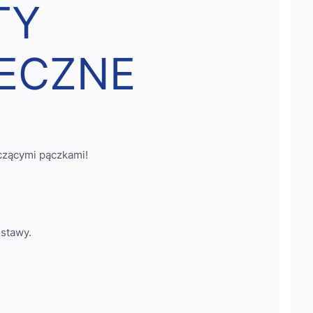
TY
ECZNE
czącymi pączkami!
stawy.