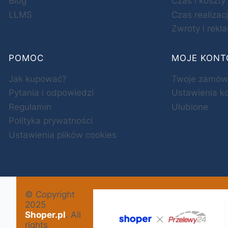
Blog
Czas i koszt
LLMS
Czas realizac
Zwroty i rekl
POMOC
MOJE KONT
Jak kupować?
Twoje zamów
Pytania i odpowiedzi
Ustawienia k
Regulamin
Ulubione
Polityka prywatności
Ustawienia plików cookies
© Copyright
2025
Shoper.pl
. All
rights