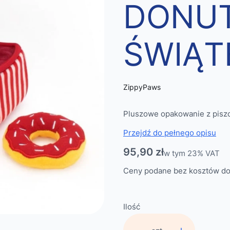
DONU
ŚWIĄT
ZippyPaws
Pluszowe opakowanie z pisz
Przejdź do pełnego opisu
Cena
95,90 zł
w tym 23% VAT
w tym
23%
VAT
Ceny podane bez kosztów do
Ilość