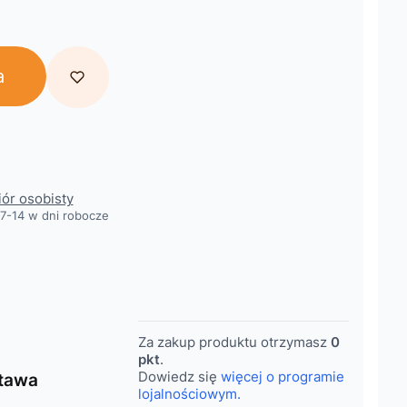
a
obacz szczegóły
iór osobisty
7-14 w dni robocze
Za zakup produktu otrzymasz
0
pkt
.
Dowiedz się
więcej o programie
tawa
lojalnościowym.