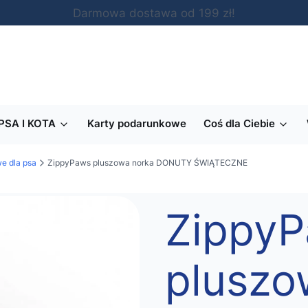
Darmowa dostawa od 199 zł!
PSA I KOTA
Karty podarunkowe
Coś dla Ciebie
e dla psa
ZippyPaws pluszowa norka DONUTY ŚWIĄTECZNE
Zippy
pluszo