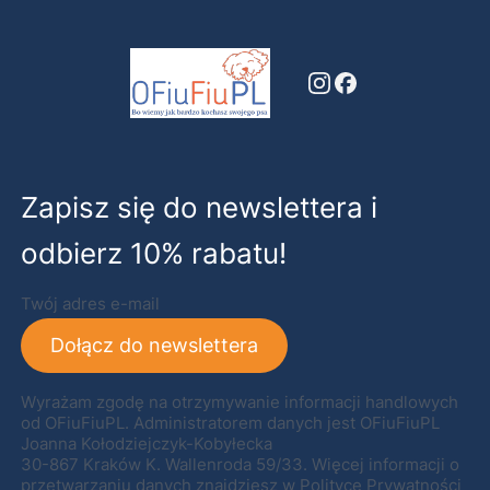
Zapisz się do newslettera i
odbierz 10% rabatu!
Twój adres e-mail
Dołącz do newslettera
Wyrażam zgodę na otrzymywanie informacji handlowych
od OFiuFiuPL. Administratorem danych jest OFiuFiuPL
Joanna Kołodziejczyk-Kobyłecka
30-867 Kraków K. Wallenroda 59/33. Więcej informacji o
przetwarzaniu danych znajdziesz w
Polityce Prywatności