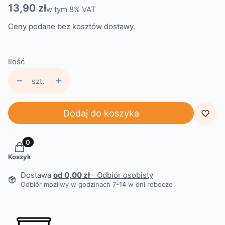
Cena
13,90 zł
w tym 8% VAT
w tym
8%
VAT
Ceny podane bez kosztów dostawy.
Ilość
szt.
Dodaj do koszyka
Produkty w koszyku: 0. Zobacz szczegóły
Koszyk
Dostawa
od 0,00 zł
- Odbiór osobisty
Odbiór możliwy w godzinach 7-14 w dni robocze