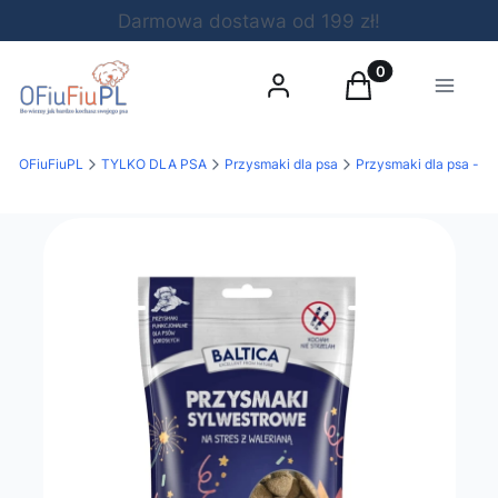
Darmowa dostawa od 199 zł!
Produkty w koszy
Zaloguj się
Koszyk
Menu
OFiuFiuPL
TYLKO DLA PSA
Przysmaki dla psa
Przysmaki dla psa - po