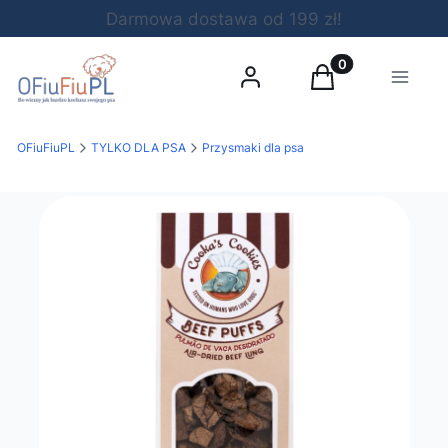
Darmowa dostawa od 199 zł!
Produkty w koszy
Zaloguj się
Koszyk
Menu
OFiuFiuPL
TYLKO DLA PSA
Przysmaki dla psa