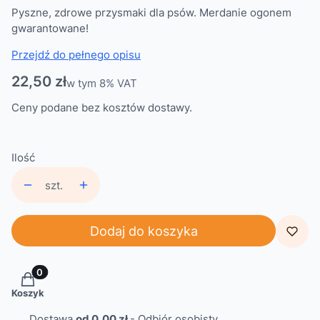
Pyszne, zdrowe przysmaki dla psów. Merdanie ogonem
gwarantowane!
Przejdź do pełnego opisu
Cena
22,50 zł
w tym 8% VAT
w tym
8%
VAT
Ceny podane bez kosztów dostawy.
Ilość
szt.
Dodaj do koszyka
Produkty w koszyku: 0. Zobacz szczegóły
Koszyk
Dostawa
od 0,00 zł
- Odbiór osobisty