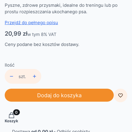
Pyszne, zdrowe przysmaki, idealne do treningu lub po
prostu rozpieszczania ukochanego psa.
Przejdź do pełnego opisu
Cena
20,99 zł
w tym 8% VAT
w tym
8%
VAT
Ceny podane bez kosztów dostawy.
Ilość
szt.
Dodaj do koszyka
Produkty w koszyku: 0. Zobacz szczegóły
Koszyk
Dostawa
od 0,00 zł
- Odbiór osobisty