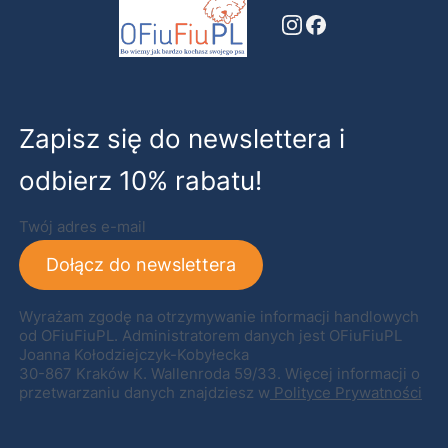
Zapisz się do newslettera i
odbierz 10% rabatu!
Twój adres e-mail
Dołącz do newslettera
Wyrażam zgodę na otrzymywanie informacji handlowych
od OFiuFiuPL. Administratorem danych jest OFiuFiuPL
Joanna Kołodziejczyk-Kobyłecka
30-867 Kraków K. Wallenroda 59/33. Więcej informacji o
przetwarzaniu danych znajdziesz w
Polityce Prywatności