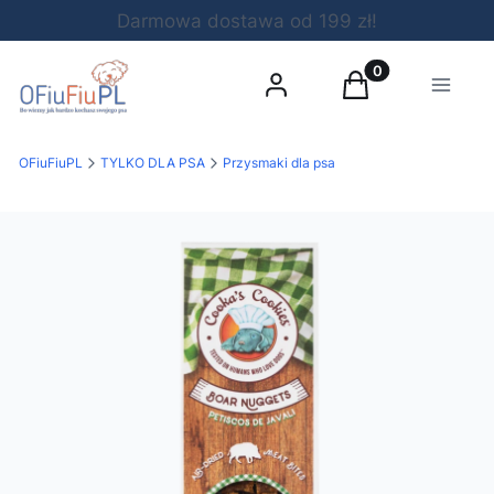
Darmowa dostawa od 199 zł!
Produkty w koszy
Zaloguj się
Koszyk
Menu
OFiuFiuPL
TYLKO DLA PSA
Przysmaki dla psa