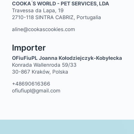
COOKA ́S WORLD - PET SERVICES, LDA
Travessa da Lapa, 19
2710-118 SINTRA CABRIZ, Portugalia
aline@cookascookies.com
Importer
OFiuFiuPL Joanna Kołodziejczyk-Kobyłecka
Konrada Wallenroda 59/33
30-867 Kraków, Polska
+48690616366
ofiufiupl@gmail.com