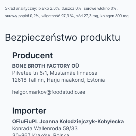
Skład analityczny: białko 2,5%, tłuszcz 0%, surowe włókno 0%,
surowy popiół 0,2%, wilgotność 97,3 %, sód 27,3 mg, kolagen 800 mg
Bezpieczeństwo produktu
Producent
BONE BROTH FACTORY OÜ
Pilvetee tn 6/1, Mustamäe linnaosa
12618 Tallinn, Harju maakond, Estonia
helgor.markov@foodstudio.ee
Importer
OFiuFiuPL Joanna Kołodziejczyk-Kobyłecka
Konrada Wallenroda 59/33
30-867 Kraków, Polska