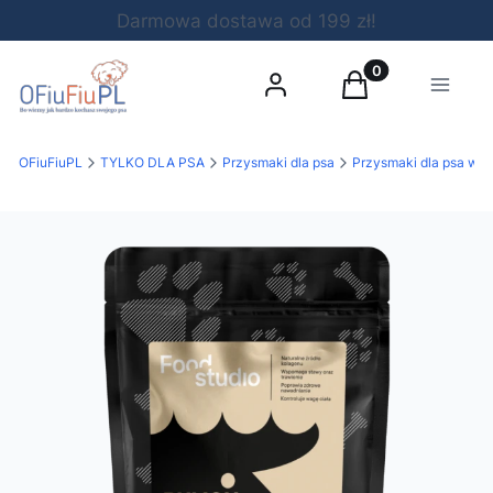
Darmowa dostawa od 199 zł!
Produkty w koszy
Zaloguj się
Koszyk
Menu
OFiuFiuPL
TYLKO DLA PSA
Przysmaki dla psa
Przysmaki dla psa wed