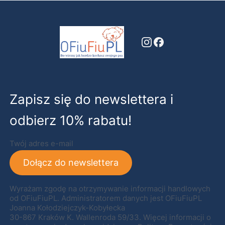
Zapisz się do newslettera i
odbierz 10% rabatu!
Twój adres e-mail
Dołącz do newslettera
Wyrażam zgodę na otrzymywanie informacji handlowych
od OFiuFiuPL. Administratorem danych jest OFiuFiuPL
Joanna Kołodziejczyk-Kobyłecka
30-867 Kraków K. Wallenroda 59/33. Więcej informacji o