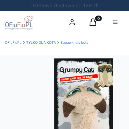
Darmowa dostawa od 199 zł!
Produkty w koszy
Zaloguj się
Koszyk
Menu
OFiuFiuPL
TYLKO DLA KOTA
Zabawki dla kota