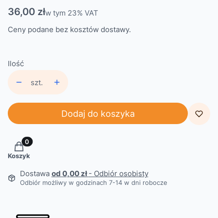
Cena
36,00 zł
w tym 23% VAT
w tym
23%
VAT
Ceny podane bez kosztów dostawy.
Ilość
szt.
Dodaj do koszyka
Produkty w koszyku: 0. Zobacz szczegóły
Koszyk
Dostawa
od 0,00 zł
- Odbiór osobisty
Odbiór możliwy w godzinach 7-14 w dni robocze