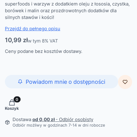
superfoods i warzyw z dodatkiem oleju z łososia, czystka,
borówek i malin oraz prozdrowotnych dodatków dla
silnych stawów i kości!
Przejdź do pełnego opisu
Cena
10,99 zł
w tym 8% VAT
w tym
8%
VAT
Ceny podane bez kosztów dostawy.
Powiadom mnie o dostępności
Produkty w koszyku: 0. Zobacz szczegóły
Koszyk
Dostawa
od 0,00 zł
- Odbiór osobisty
Odbiór możliwy w godzinach 7-14 w dni robocze