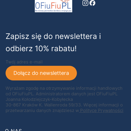
Zapisz się do newslettera i
odbierz 10% rabatu!
Twój adres e-mail
Dołącz do newslettera
Wyrażam zgodę na otrzymywanie informacji handlowych
od OFiuFiuPL. Administratorem danych jest OFiuFiuPL
Joanna Kołodziejczyk-Kobyłecka
30-867 Kraków K. Wallenroda 59/33. Więcej informacji o
przetwarzaniu danych znajdziesz w
Polityce Prywatności
O NAS