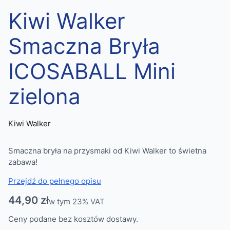
Kiwi Walker
Smaczna Bryła
ICOSABALL Mini
zielona
Kiwi Walker
Smaczna bryła na przysmaki od Kiwi Walker to świetna
zabawa!
Przejdź do pełnego opisu
Cena
44,90 zł
w tym 23% VAT
w tym
23%
VAT
Ceny podane bez kosztów dostawy.