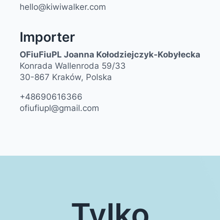
hello@kiwiwalker.com
Importer
OFiuFiuPL Joanna Kołodziejczyk-Kobyłecka
Konrada Wallenroda 59/33
30-867 Kraków, Polska
+48690616366
ofiufiupl@gmail.com
Tylko