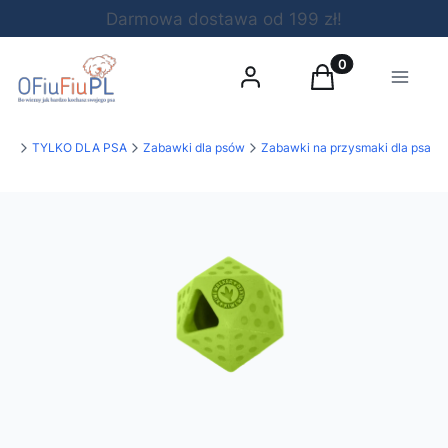
Darmowa dostawa od 199 zł!
Produkty w koszy
Zaloguj się
Koszyk
Menu
uPL
TYLKO DLA PSA
Zabawki dla psów
Zabawki na przysmaki dla psa