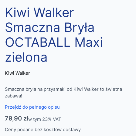
Kiwi Walker
Smaczna Bryła
OCTABALL Maxi
zielona
Kiwi Walker
Smaczna bryła na przysmaki od Kiwi Walker to świetna
zabawa!
Przejdź do pełnego opisu
Cena
79,90 zł
w tym 23% VAT
w tym
23%
VAT
Ceny podane bez kosztów dostawy.