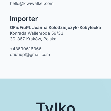
hello@kiwiwalker.com
Importer
OFiuFiuPL Joanna Kołodziejczyk-Kobyłecka
Konrada Wallenroda 59/33
30-867 Kraków, Polska
+48690616366
ofiufiupl@gmail.com
Tylko