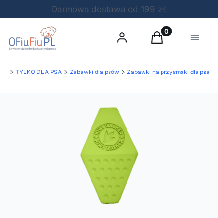
Darmowa dostawa od 199 zł!
Produkty w koszy
Zaloguj się
Koszyk
Menu
uPL
TYLKO DLA PSA
Zabawki dla psów
Zabawki na przysmaki dla psa