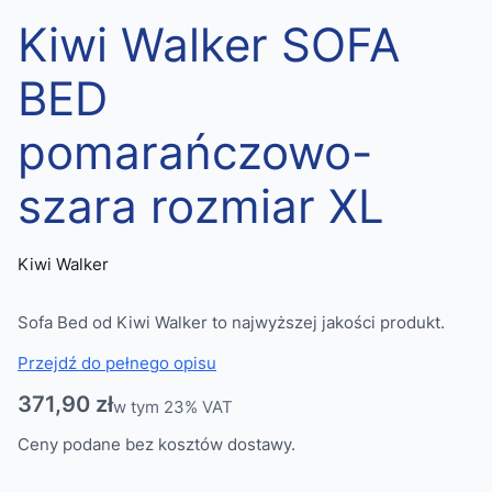
Kiwi Walker SOFA
BED
pomarańczowo-
szara rozmiar XL
Kiwi Walker
Sofa Bed od Kiwi Walker to najwyższej jakości produkt.
Przejdź do pełnego opisu
Cena
371,90 zł
w tym 23% VAT
w tym
23%
VAT
Ceny podane bez kosztów dostawy.