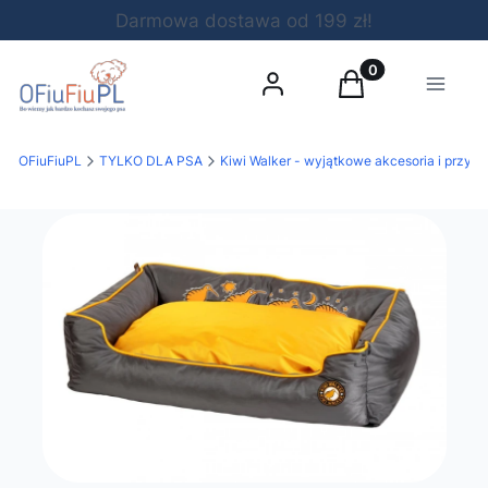
Darmowa dostawa od 199 zł!
Produkty w koszy
Zaloguj się
Koszyk
Menu
OFiuFiuPL
TYLKO DLA PSA
Kiwi Walker - wyjątkowe akcesoria i przys