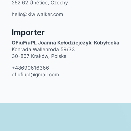
252 62 Únětice, Czechy
hello@kiwiwalker.com
Importer
OFiuFiuPL Joanna Kołodziejczyk-Kobyłecka
Konrada Wallenroda 59/33
30-867 Kraków, Polska
+48690616366
ofiufiupl@gmail.com