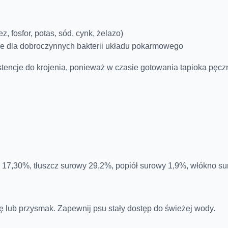
 fosfor, potas, sód, cynk, żelazo)
ie dla dobroczynnych bakterii układu pokarmowego
stencje do krojenia, ponieważ w czasie gotowania tapioka pęczn
e 17,30%, tłuszcz surowy 29,2%, popiół surowy 1,9%, włókno s
ę lub przysmak. Zapewnij psu stały dostęp do świeżej wody.