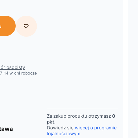
a
obacz szczegóły
iór osobisty
7-14 w dni robocze
Za zakup produktu otrzymasz
0
pkt
.
Dowiedz się
więcej o programie
tawa
lojalnościowym.