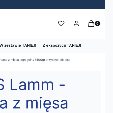
Produkty w 
Ulubione
Zaloguj się
Koszyk
W zestawie TANIEJ!
Z ekspozycji TANIEJ!
basa z mięsa jagnięciny (400g) przysmak dla psa
S Lamm -
sa z mięsa