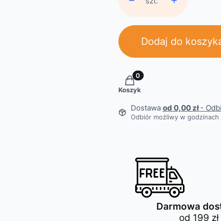
szt.
Dodaj do koszyk
Produkty w koszyku: 0. Z
Koszyk
Dostawa
od 0,00 zł
- Odb
Odbiór możliwy w godzinach 
Darmowa dos
od 199 zł