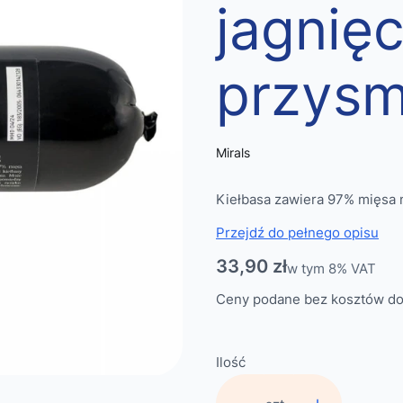
jagnię
przysm
Mirals
Kiełbasa zawiera 97% mięsa 
Przejdź do pełnego opisu
Cena
33,90 zł
w tym 8% VAT
w tym
8%
VAT
Ceny podane bez kosztów do
Ilość