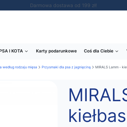
Darmowa dostawa od 199 zł!
PSA I KOTA
Karty podarunkowe
Coś dla Ciebie
a według rodzaju mięsa
Przysmaki dla psa z jagnięciną
MIRALS Lamm - kieł
MIRAL
kiełba