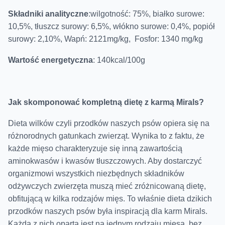
Składniki analityczne
:wilgotność: 75%, białko surowe:
10,5%, tłuszcz surowy: 6,5%, włókno surowe: 0,4%, popiół
surowy: 2,10%, Wapń: 2121mg/kg, Fosfor: 1340 mg/kg
Wartość energetyczna
: 140kcal/100g
Jak skomponować kompletną dietę z karmą Mirals?
Dieta wilków czyli przodków naszych psów opiera się na
różnorodnych gatunkach zwierząt. Wynika to z faktu, że
każde mięso charakteryzuje się inną zawartością
aminokwasów i kwasów tłuszczowych. Aby dostarczyć
organizmowi wszystkich niezbędnych składników
odżywczych zwierzęta muszą mieć zróżnicowaną dietę,
obfitującą w kilka rodzajów mięs. To właśnie dieta dzikich
przodków naszych psów była inspiracją dla karm Mirals.
Każda z nich oparta jest na jednym rodzaju mięsa, bez