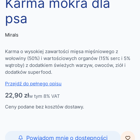
Karma mokra dla
psa
Mirals
Karma o wysokiej zawartości mięsa mięśniowego z
wołowiny (50%) i wartościowych organów (15% serc i 5%
wątroby) z dodatkiem świeżych warzyw, owoców, ziół i
dodatków superfood.
Przejdź do pełnego opisu
Cena
22,90 zł
w tym 8% VAT
w tym
8%
VAT
Ceny podane bez kosztów dostawy.
Powiadom mnie o dostępności