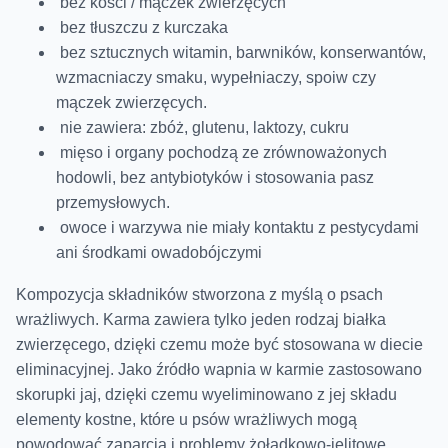
bez kości / mączek zwierzęcych
bez tłuszczu z kurczaka
bez
sztucznych witamin, barwników, konserwantów,
wzmacniaczy smaku, wypełniaczy, spoiw czy
mączek zwierzęcych.
nie zawiera: zbóż, glutenu, laktozy, cukru
mięso i organy pochodzą ze zrównoważonych
hodowli, bez antybiotyków i stosowania pasz
przemysłowych.
owoce i warzywa nie miały kontaktu z pestycydami
ani środkami owadobójczymi
Kompozycja składników stworzona z myślą o psach
wrażliwych. Karma zawiera tylko jeden rodzaj białka
zwierzęcego, dzięki czemu może być stosowana w diecie
eliminacyjnej. Jako źródło wapnia w karmie zastosowano
skorupki jaj, dzięki czemu wyeliminowano z jej składu
elementy kostne, które u psów wrażliwych mogą
powodować zaparcia i problemy żołądkowo-jelitowe.