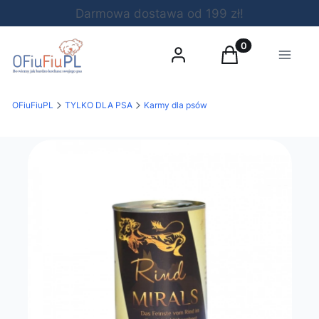
Darmowa dostawa od 199 zł!
Produkty w koszy
Zaloguj się
Koszyk
Menu
OFiuFiuPL
TYLKO DLA PSA
Karmy dla psów