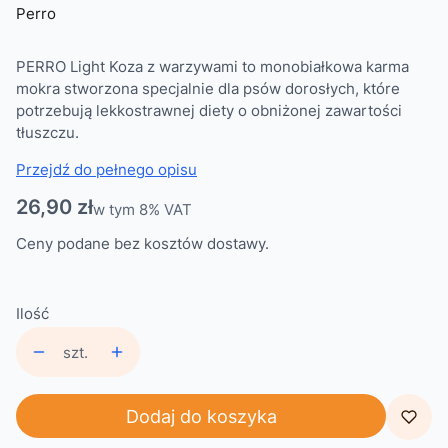
Perro
PERRO Light Koza z warzywami to monobiałkowa karma
mokra stworzona specjalnie dla psów dorosłych, które
potrzebują lekkostrawnej diety o obniżonej zawartości
tłuszczu.
Przejdź do pełnego opisu
Cena
26,90 zł
w tym 8% VAT
w tym
8%
VAT
Ceny podane bez kosztów dostawy.
Ilość
szt.
Dodaj do koszyka