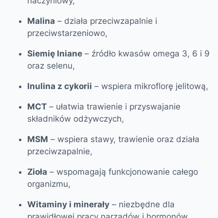
naczyniowy,
Malina
– działa przeciwzapalnie i
przeciwstarzeniowo,
Siemię lniane
– źródło kwasów omega 3, 6 i 9
oraz selenu,
Inulina z cykorii
– wspiera mikroflorę jelitową,
MCT
– ułatwia trawienie i przyswajanie
składników odżywczych,
MSM
– wspiera stawy, trawienie oraz działa
przeciwzapalnie,
Zioła
– wspomagają funkcjonowanie całego
organizmu,
Witaminy i minerały
– niezbędne dla
prawidłowej pracy narządów i hormonów.