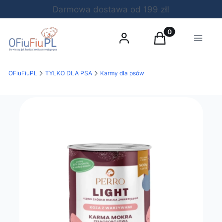
Darmowa dostawa od 199 zł!
Produkty w koszy
Zaloguj się
Koszyk
Menu
OFiuFiuPL
TYLKO DLA PSA
Karmy dla psów