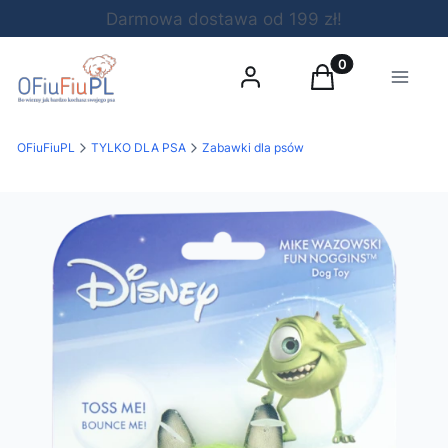
Darmowa dostawa od 199 zł!
Produkty w koszy
Zaloguj się
Koszyk
Menu
OFiuFiuPL
TYLKO DLA PSA
Zabawki dla psów