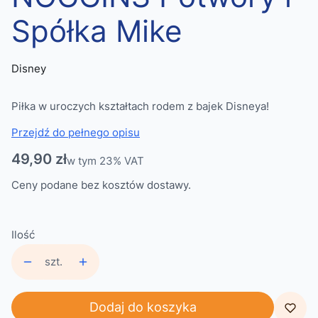
Spółka Mike
Disney
Piłka w uroczych kształtach rodem z bajek Disneya!
Przejdź do pełnego opisu
Cena
49,90 zł
w tym 23% VAT
w tym
23%
VAT
Ceny podane bez kosztów dostawy.
Ilość
szt.
Dodaj do koszyka