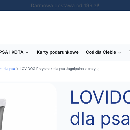
Darmowa dostawa od 199 zł!
PSA I KOTA
Karty podarunkowe
Coś dla Ciebie
ła dla psa
LOVIDOG Przysmak dla psa Jagnięcina z bazylią
LOVID
dla ps