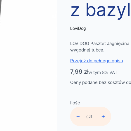
z bazyl
LoviDog
LOVIDOG Pasztet Jagnięcina z
wygodnej tubce.
Przejdź do pełnego opisu
Cena
7,99 zł
w tym 8% VAT
w tym
8%
VAT
Ceny podane bez kosztów do
Ilość
szt.