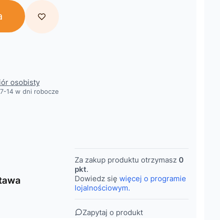
a
obacz szczegóły
iór osobisty
7-14 w dni robocze
Za zakup produktu otrzymasz
0
pkt
.
Dowiedz się
więcej o programie
tawa
lojalnościowym.
Zapytaj o produkt