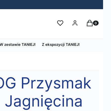
Produkty w 
Ulubione
Zaloguj się
Koszyk
W zestawie TANIEJ!
Z ekspozycji TANIEJ!
OG Przysmak
a Jagnięcina