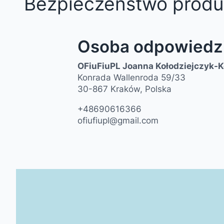
Bezpieczeństwo produ
Osoba odpowiedzi
OFiuFiuPL Joanna Kołodziejczyk-
Konrada Wallenroda 59/33
30-867 Kraków, Polska
+48690616366
ofiufiupl@gmail.com