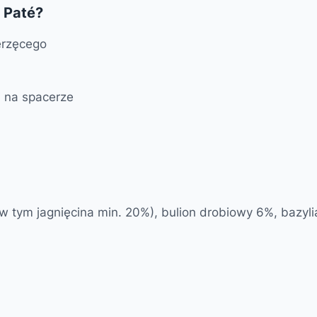
 Paté?
erzęcego
 na spacerze
tym jagnięcina min. 20%), bulion drobiowy 6%, bazylia 