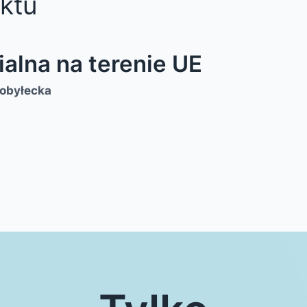
ktu
alna na terenie UE
Kobyłecka