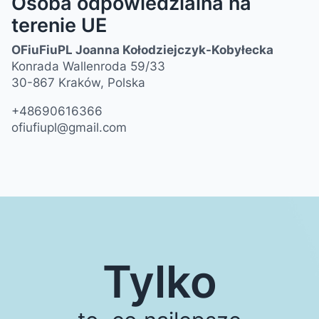
Osoba odpowiedzialna na
terenie UE
OFiuFiuPL Joanna Kołodziejczyk-Kobyłecka
Konrada Wallenroda 59/33
30-867 Kraków, Polska
+48690616366
ofiufiupl@gmail.com
Tylko