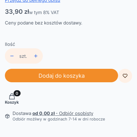
Przejdź do pełnego opisu
Cena
33,90 zł
w tym 8% VAT
w tym
8%
VAT
Ceny podane bez kosztów dostawy.
Ilość
szt.
Dodaj do koszyka
Produkty w koszyku: 0. Zobacz szczegóły
Koszyk
Dostawa
od 0,00 zł
- Odbiór osobisty
Odbiór możliwy w godzinach 7-14 w dni robocze