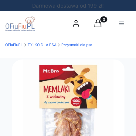
Darmowa dostawa od 199 zł!
Produkty w koszy
Zaloguj się
Koszyk
Menu
OFiuFiuPL
TYLKO DLA PSA
Przysmaki dla psa