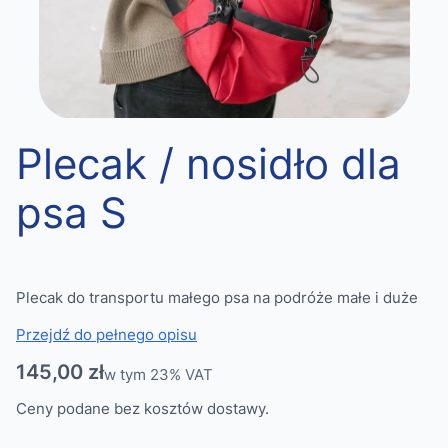
Plecak / nosidło dla
psa S
Plecak do transportu małego psa na podróże małe i duże
Przejdź do pełnego opisu
Cena
145,00 zł
w tym 23% VAT
w tym
23%
VAT
Ceny podane bez kosztów dostawy.