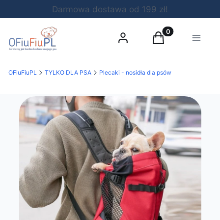
Darmowa dostawa od 199 zł!
Produkty w koszy
Zaloguj się
Koszyk
Menu
OFiuFiuPL
TYLKO DLA PSA
Plecaki - nosidła dla psów