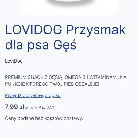
LOVIDOG Przysmak
dla psa Gęś
LoviDog
PREMIUM SNACK Z GĘSIĄ, OMEGA 3 I WITAMINAMI, NA
PUNKCIE KTÓREGO TWÓJ PIES OSZALEJE!
Przejdź do pełnego opisu
Cena
7,99 zł
w tym 8% VAT
w tym
8%
VAT
Ceny podane bez kosztów dostawy.