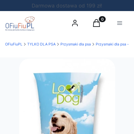
Darmowa dostawa od 199 zł!
Produkty w koszy
Zaloguj się
Koszyk
Menu
OFiuFiuPL
TYLKO DLA PSA
Przysmaki dla psa
Przysmaki dla psa - po