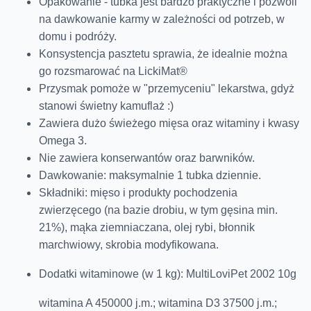
Opakowanie - tubka jest bardzo praktyczne i pozwoli
na dawkowanie karmy w zależności od potrzeb, w
domu i podróży.
Konsystencja pasztetu sprawia, że idealnie można
go rozsmarować na LickiMat®
Przysmak pomoże w "przemyceniu" lekarstwa, gdyż
stanowi świetny kamuflaż :)
Zawiera dużo świeżego mięsa oraz witaminy i kwasy
Omega 3.
Nie zawiera konserwantów oraz barwników.
Dawkowanie: maksymalnie 1 tubka dziennie.
Składniki:
mięso i produkty pochodzenia
zwierzęcego (na bazie drobiu, w tym gęsina min.
21%), mąka ziemniaczana, olej rybi, błonnik
marchwiowy, skrobia modyfikowana.
Dodatki witaminowe (w 1 kg): MultiLoviPet 2002 10g
witamina A 450000 j.m.; witamina D3 37500 j.m.;