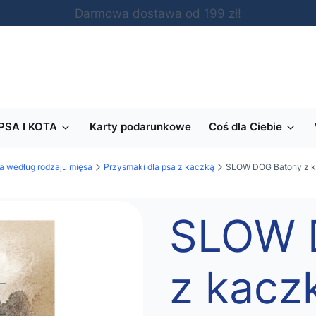
Darmowa dostawa od 199 zł!
PSA I KOTA
Karty podarunkowe
Coś dla Ciebie
a według rodzaju mięsa
Przysmaki dla psa z kaczką
SLOW DOG Batony z ka
SLOW 
z kacz