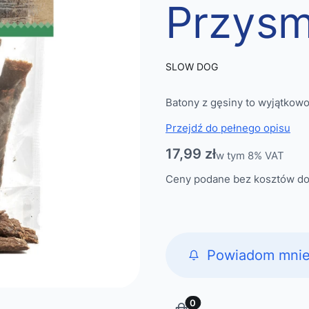
Przysm
SLOW DOG
Batony z gęsiny to wyjątkow
Przejdź do pełnego opisu
Cena
17,99 zł
w tym 8% VAT
w tym
8%
VAT
Ceny podane bez kosztów do
Powiadom mnie