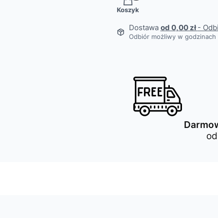
Produkty w koszyku: 0. Z
Koszyk
Dostawa
od 0,00 zł
- Odb
Odbiór możliwy w godzinach 
Darmow
od