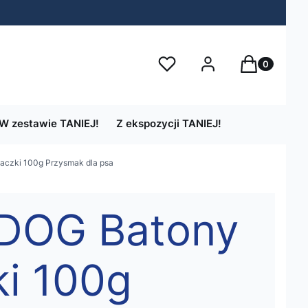
Produkty w 
Ulubione
Zaloguj się
Koszyk
W zestawie TANIEJ!
Z ekspozycji TANIEJ!
czki 100g Przysmak dla psa
DOG Batony
ki 100g