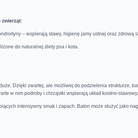
 zwierząt:
ondroityny – wspierają stawy, higienę jamy ustnej oraz zdrową sk
iżone do naturalnej diety psa i kota.
duże. Dzięki zwartej, ale możliwej do podzielenia strukturze,
arte w nim podroby i chrząstki wspierają układ kostno-stawowy
ubiących intensywny smak i zapach. Baton może służyć jako nag