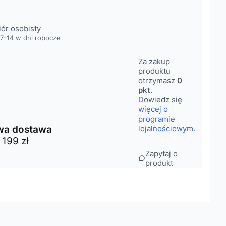
obacz szczegóły
iór osobisty
7-14 w dni robocze
Za zakup
produktu
otrzymasz
0
pkt
.
Dowiedz się
więcej o
programie
a dostawa
lojalnościowym.
 199 zł
Zapytaj o
produkt