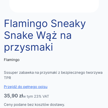
Flamingo Sneaky
Snake Wąż na
przysmaki
Flamingo
Sssuper zabawka na przysmaki z bezpiecznego tworzywa
TPR
Przejdź do pełnego opisu
Cena
35,90 zł
w tym 23% VAT
w tym
23%
VAT
Ceny podane bez kosztów dostawy.