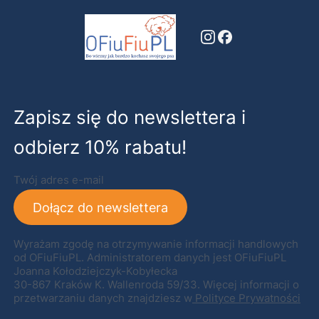
Zapisz się do newslettera i
odbierz 10% rabatu!
Twój adres e-mail
Dołącz do newslettera
Wyrażam zgodę na otrzymywanie informacji handlowych
od OFiuFiuPL. Administratorem danych jest OFiuFiuPL
Joanna Kołodziejczyk-Kobyłecka
30-867 Kraków K. Wallenroda 59/33. Więcej informacji o
przetwarzaniu danych znajdziesz w
Polityce Prywatności