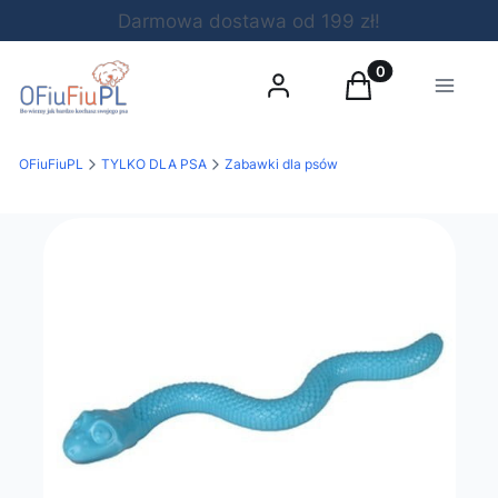
Darmowa dostawa od 199 zł!
Produkty w koszy
Zaloguj się
Koszyk
Menu
OFiuFiuPL
TYLKO DLA PSA
Zabawki dla psów