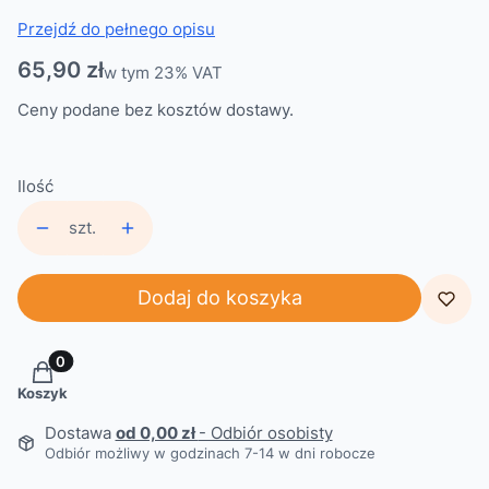
Przejdź do pełnego opisu
Cena
65,90 zł
w tym 23% VAT
w tym
23%
VAT
Ceny podane bez kosztów dostawy.
Ilość
szt.
Dodaj do koszyka
Produkty w koszyku: 0. Zobacz szczegóły
Koszyk
Dostawa
od 0,00 zł
- Odbiór osobisty
Odbiór możliwy w godzinach 7-14 w dni robocze