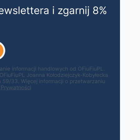
ewslettera i zgarnij 8%
ie informacji handlowych od OFiuFiuPL.
 OFiuFiuPL Joanna Kołodziejczyk-Kobyłecka
59/33. Więcej informacji o przetwarzaniu
 Prywatności