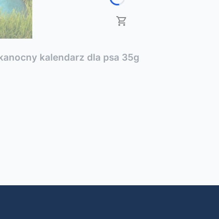
anocny kalendarz dla psa 35g