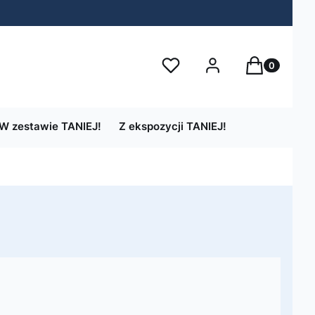
Produkty w 
Ulubione
Zaloguj się
Koszyk
W zestawie TANIEJ!
Z ekspozycji TANIEJ!