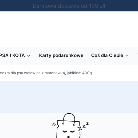
Darmowa dostawa od 199 zł!
PSA I KOTA
Karty podarunkowe
Coś dla Ciebie
mokra dla psa wołowina z marchewką, jabłkiem 400g