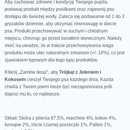
Aby zachować
zdrowie i kondycję Twojego pupila
,
podawaj produkt między posiłkami oraz zapewnij psu
dostępu do świeżej wody. Zaleca się podawanie od 1 do 2
gryzaków dziennie, aby utrzymać równowagę w diecie
psa. Produkt przechowywać w suchym i chłodnym
miejscu, chroniąc go przed światłem słonecznym. Należy
mieć na uwadze, że w trakcie przechowywania waga
produktu może ulec naturalnym zmianom (+/- 10%), co jest
zjawiskiem typowym dla tego typu produktów.
Kliknij „
Zamów teraz”, aby
Trójkąt z Jeleniem i
Kokosem
cieszył Twojego psa każdego dnia. Każda
chwila z Twoim psem może być niezapomniana jeśli
dajesz mu to, co najlepsze.
Skład: Skóra z jelenia 87.5%, marchew 4%, kokos 4%,
konopie 2%, liście czarnej porzeczki 1%, Palbio 1%,