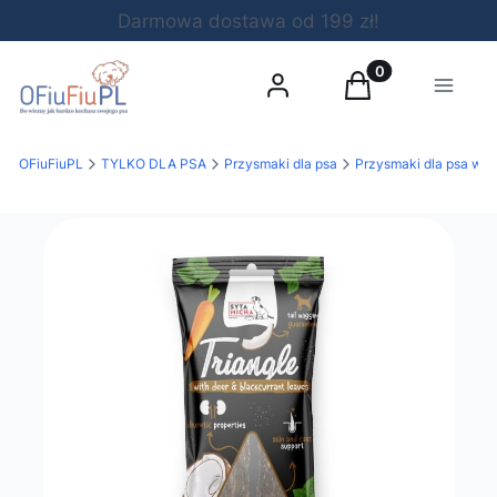
Darmowa dostawa od 199 zł!
Produkty w koszy
Zaloguj się
Koszyk
Menu
OFiuFiuPL
TYLKO DLA PSA
Przysmaki dla psa
Przysmaki dla psa wed