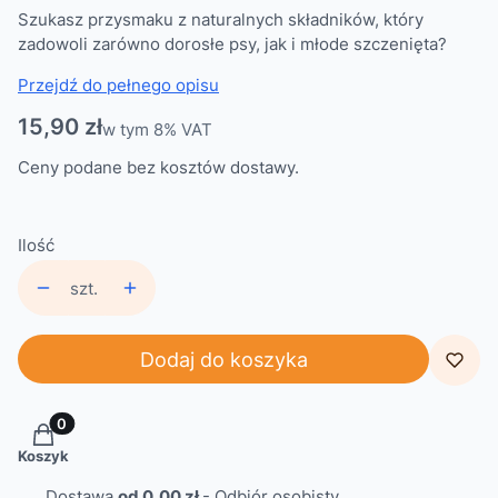
Szukasz przysmaku z naturalnych składników, który
zadowoli zarówno dorosłe psy, jak i młode szczenięta?
Przejdź do pełnego opisu
Cena
15,90 zł
w tym 8% VAT
w tym
8%
VAT
Ceny podane bez kosztów dostawy.
Ilość
szt.
Dodaj do koszyka
Produkty w koszyku: 0. Zobacz szczegóły
Koszyk
Dostawa
od 0,00 zł
- Odbiór osobisty