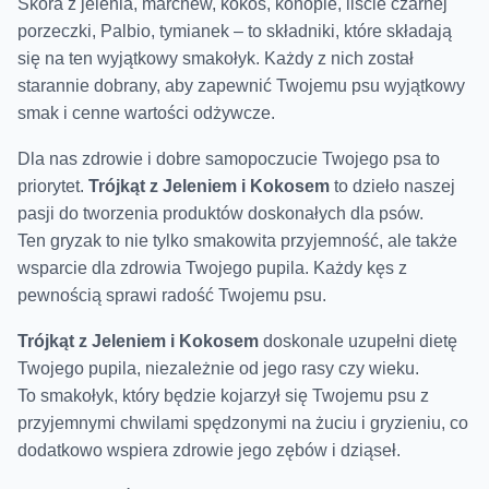
Skóra z jelenia
, marchew, kokos,
konopie
, liście czarnej
porzeczki,
Palbio
, tymianek – to składniki, które składają
się na ten wyjątkowy smakołyk. Każdy z nich został
starannie dobrany, aby zapewnić
Twojemu psu wyjątkowy
smak
i cenne wartości odżywcze.
Dla nas zdrowie i dobre samopoczucie Twojego psa to
priorytet.
Trójkąt z Jeleniem i Kokosem
to dzieło naszej
pasji do tworzenia produktów doskonałych dla psów.
Ten
gryzak
to nie tylko
smakowita przyjemność
, ale także
wsparcie dla
zdrowia Twojego pupila
. Każdy kęs z
pewnością sprawi
radość Twojemu psu
.
Trójkąt z Jeleniem i Kokosem
doskonale uzupełni
dietę
Twojego pupila
, niezależnie od jego rasy czy wieku.
To
smakołyk
, który będzie kojarzył się Twojemu psu z
przyjemnymi chwilami spędzonymi na żuciu i gryzieniu, co
dodatkowo
wspiera zdrowie jego zębów i dziąseł
.