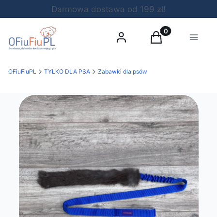
Darmowa dostawa od 199 zł!
Produkty w koszy
Zaloguj się
Koszyk
Menu
OFiuFiuPL
TYLKO DLA PSA
Zabawki dla psów