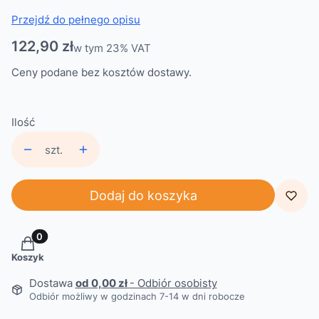
Przejdź do pełnego opisu
Cena
122,90 zł
w tym 23% VAT
w tym
23%
VAT
Ceny podane bez kosztów dostawy.
Ilość
szt.
Dodaj do koszyka
Produkty w koszyku: 0. Zobacz szczegóły
Koszyk
Dostawa
od 0,00 zł
- Odbiór osobisty
Odbiór możliwy w godzinach 7-14 w dni robocze