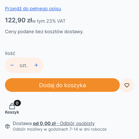
Przejdź do pełnego opisu
Cena
122,90 zł
w tym 23% VAT
w tym
23%
VAT
Ceny podane bez kosztów dostawy.
Ilość
szt.
Dodaj do koszyka
Produkty w koszyku: 0. Zobacz szczegóły
Koszyk
Dostawa
od 0,00 zł
- Odbiór osobisty
Odbiór możliwy w godzinach 7-14 w dni robocze