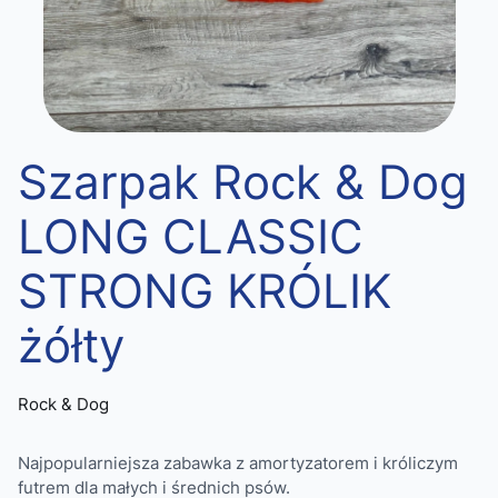
Szarpak Rock & Dog
LONG CLASSIC
STRONG KRÓLIK
żółty
Rock & Dog
Najpopularniejsza zabawka z amortyzatorem i króliczym
futrem dla małych i średnich psów.