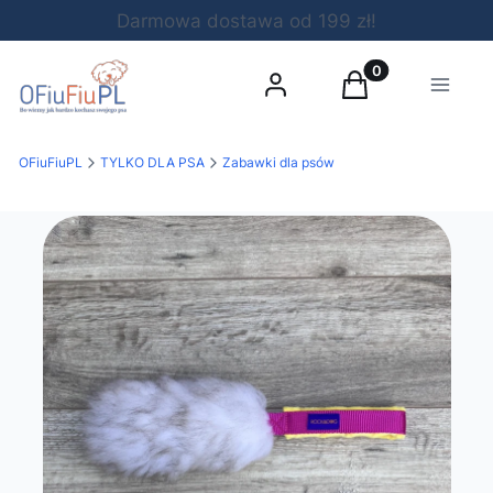
Darmowa dostawa od 199 zł!
Produkty w koszy
Zaloguj się
Koszyk
Menu
OFiuFiuPL
TYLKO DLA PSA
Zabawki dla psów