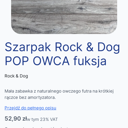
Szarpak Rock & Dog
POP OWCA fuksja
Rock & Dog
Mała zabawka z naturalnego owczego futra na krótkiej
rączce bez amortyzatora.
Przejdź do pełnego opisu
Cena
52,90 zł
w tym 23% VAT
w tym
23%
VAT