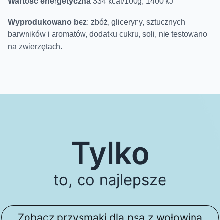
Wartość energetyczna
334 kcal/100g, 1400 kJ
Wyprodukowano bez
: zbóż, gliceryny, sztucznych
barwników i aromatów, dodatku cukru, soli, nie testowano
na zwierzętach.
Tylko
to, co najlepsze
Zobacz przysmaki dla psa z wołowiną