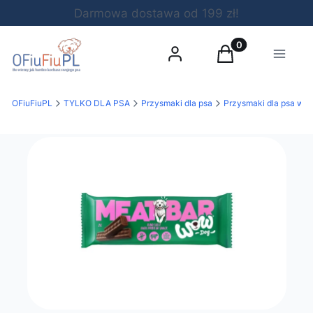
Darmowa dostawa od 199 zł!
Produkty w koszy
Zaloguj się
Koszyk
Menu
OFiuFiuPL
TYLKO DLA PSA
Przysmaki dla psa
Przysmaki dla psa wed