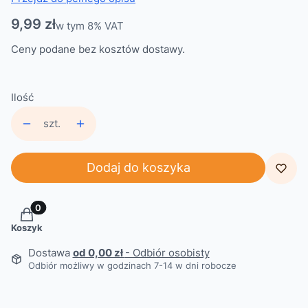
Cena
9,99 zł
w tym 8% VAT
w tym
8%
VAT
Ceny podane bez kosztów dostawy.
Ilość
szt.
Dodaj do koszyka
Produkty w koszyku: 0. Zobacz szczegóły
Koszyk
Dostawa
od 0,00 zł
- Odbiór osobisty
Odbiór możliwy w godzinach 7-14 w dni robocze