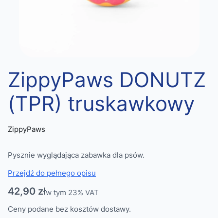
ZippyPaws DONUTZ
(TPR) truskawkowy
ZippyPaws
Pysznie wyglądająca zabawka dla psów.
Przejdź do pełnego opisu
Cena
42,90 zł
w tym 23% VAT
w tym
23%
VAT
Ceny podane bez kosztów dostawy.