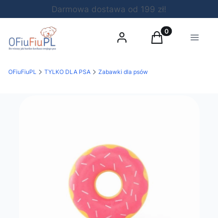
Darmowa dostawa od 199 zł!
Produkty w koszy
Zaloguj się
Koszyk
Menu
OFiuFiuPL
TYLKO DLA PSA
Zabawki dla psów