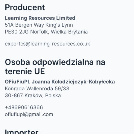
Producent
Learning Resources Limited
51A Bergen Way King's Lynn
PE30 2JG Norfolk, Wielka Brytania
exportcs@learning-resources.co.uk
Osoba odpowiedzialna na
terenie UE
OFiuFiuPL Joanna Kołodziejczyk-Kobyłecka
Konrada Wallenroda 59/33
30-867 Kraków, Polska
+48690616366
ofiufiupl@gmail.com
Importer