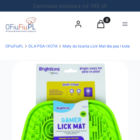
Darmowa dostawa od 199 zł!
Produkty w koszy
Zaloguj się
Koszyk
Menu
OFiuFiuPL
DLA PSA I KOTA
Maty do lizania Lick Mat dla psa i kota