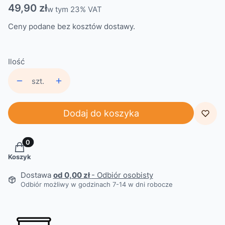
Cena
49,90 zł
w tym 23% VAT
w tym
23%
VAT
Ceny podane bez kosztów dostawy.
Ilość
szt.
Dodaj do koszyka
Produkty w koszyku: 0. Zobacz szczegóły
Koszyk
Dostawa
od 0,00 zł
- Odbiór osobisty
Odbiór możliwy w godzinach 7-14 w dni robocze