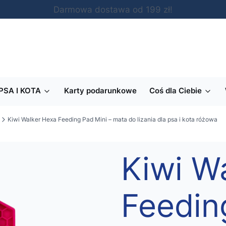
Darmowa dostawa od 199 zł!
PSA I KOTA
Karty podarunkowe
Coś dla Ciebie
Kiwi Walker Hexa Feeding Pad Mini – mata do lizania dla psa i kota różowa
Kiwi W
Feedin