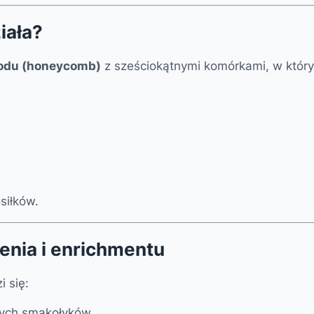
iała?
iodu (honeycomb)
z sześciokątnymi komórkami, w któryc
siłków.
enia i enrichmentu
 się:
nych smakołyków,