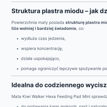
Struktura plastra miodu – jak dz
Powierzchnia maty posiada
strukturę plastra m
liże wolniej i bardziej świadomie
, co:
wydłuża czas jedzenia,
wspiera koncentrację,
działa uspokajająco,
pomaga ograniczyć łapczywe spożywanie po
Idealna do codziennego wycisz
Mata Kiwi Walker Hexa Feeding Pad Mini sprawdzi
do podawania karm mokrych, past i natural