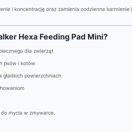
enie i koncentrację oraz zamienia codzienne karmieni
lker Hexa Feeding Pad Mini?
piecznego dla zwierząt
h psów i kotów
a gładkich powierzchniach
achowaniom
ę do mycia w zmywarce.