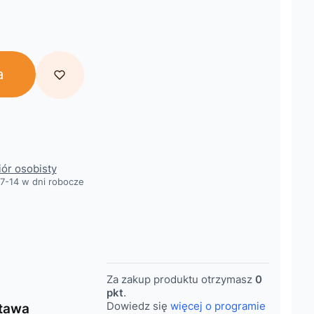
a
obacz szczegóły
iór osobisty
7-14 w dni robocze
Za zakup produktu otrzymasz
0
pkt
.
Dowiedz się
więcej o programie
tawa