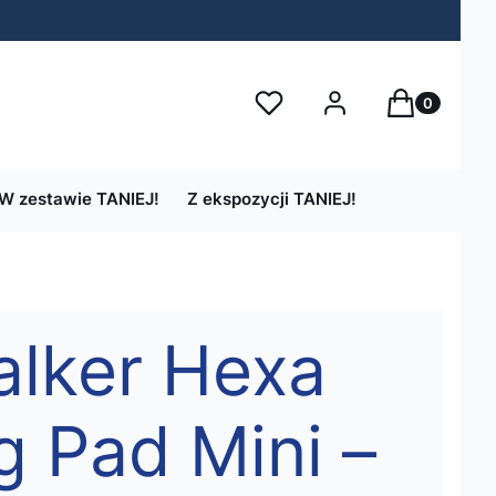
Produkty w 
Ulubione
Zaloguj się
Koszyk
W zestawie TANIEJ!
Z ekspozycji TANIEJ!
alker Hexa
g Pad Mini –