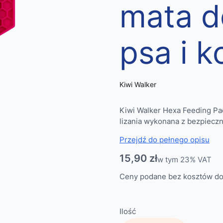
mata do
psa i 
Kiwi Walker
Kiwi Walker Hexa Feeding Pa
lizania wykonana z bezpieczn
Przejdź do pełnego opisu
Cena
15,90 zł
w tym 23% VAT
w tym
23%
VAT
Ceny podane bez kosztów do
Ilość