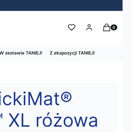
Produkty w 
Ulubione
Zaloguj się
Koszyk
W zestawie TANIEJ!
Z ekspozycji TANIEJ!
ickiMat®
 XL różowa