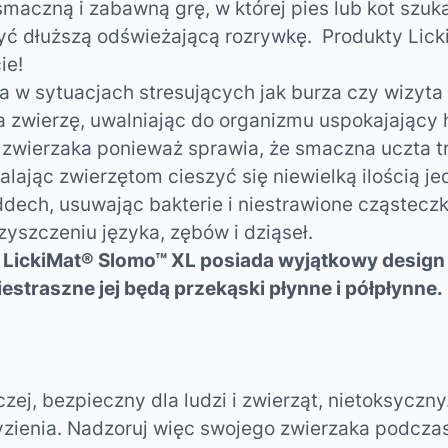
maczną i zabawną grę, w której pies lub kot szu
zyć dłuższą odświeżającą rozrywkę. Produkty
Lick
ie!
 w sytuacjach stresujących jak burza czy wizyta
na zwierzę, uwalniając do organizmu uspokajający
 zwierzaka ponieważ sprawia, że ​smaczna uczta tr
ając zwierzętom cieszyć się niewielką ilością je
h, usuwając bakterie i niestrawione cząsteczki 
yszczeniu języka, zębów i dziąseł.
.
LickiMat® Slomo™ XL posiada wyjątkowy design -
estraszne jej będą przekąski płynne i półpłynne.
zej, bezpieczny dla ludzi i zwierząt, nietoksyczny
yzienia. Nadzoruj więc swojego zwierzaka podczas