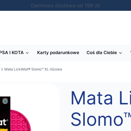
Darmowa dostawa od 199 zł!
PSA I KOTA
Karty podarunkowe
Coś dla Ciebie
Mata LickiMat® Slomo™ XL różowa
Mata L
Slomo™