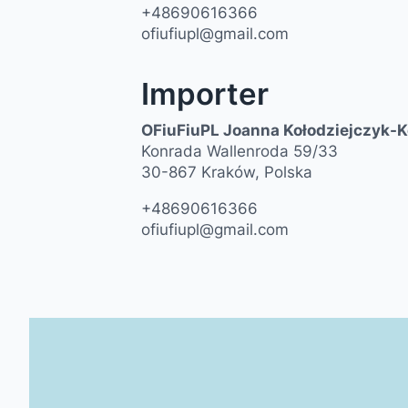
+48690616366
ofiufiupl@gmail.com
Importer
OFiuFiuPL Joanna Kołodziejczyk-
Konrada Wallenroda 59/33
30-867 Kraków, Polska
+48690616366
ofiufiupl@gmail.com