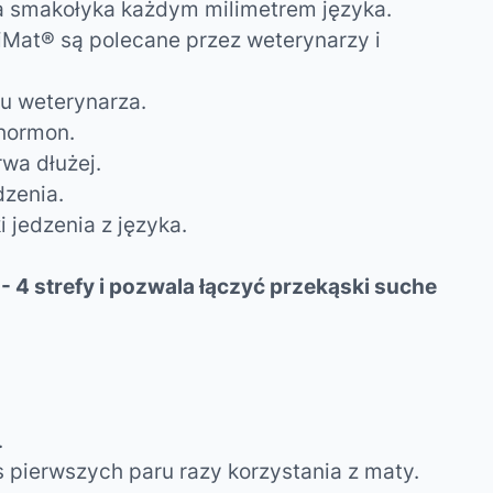
ka smakołyka każdym milimetrem języka.
iMat®
są polecane przez weterynarzy i
 u weterynarza.
 hormon.
wa dłużej.
dzenia.
jedzenia z języka.
 4 strefy i pozwala łączyć przekąski suche
.
 pierwszych paru razy korzystania z maty.