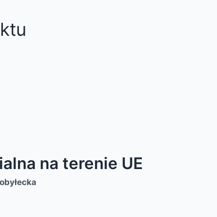
ktu
alna na terenie UE
Kobyłecka