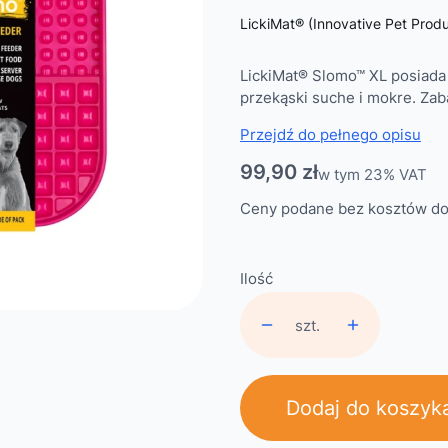
LickiMat® (Innovative Pet Produ
LickiMat® Slomo™ XL posiada 
przekąski suche i mokre. Zab
Przejdź do pełnego opisu
Cena
99,90 zł
w tym 23% VAT
w tym
23%
VAT
Ceny podane bez kosztów do
Ilość
szt.
Dodaj do koszyk