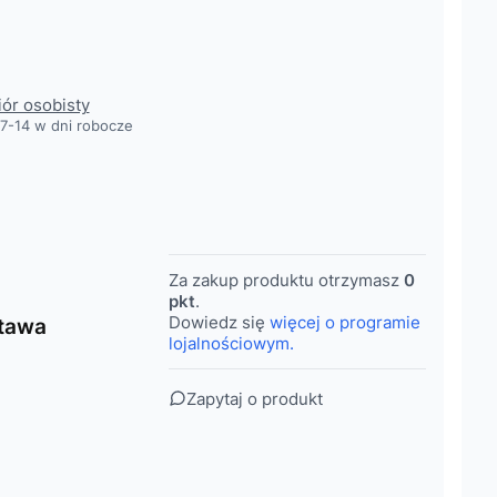
obacz szczegóły
iór osobisty
7-14 w dni robocze
Za zakup produktu otrzymasz
0
pkt
.
Dowiedz się
więcej o programie
tawa
lojalnościowym.
Zapytaj o produkt