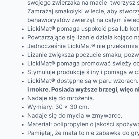
swojego zwierzaka na macie tworzysz s
Zamrażaj smakołyki w lecie, aby stwor
behawiorystów zwierząt na całym świec
LickiMat®
pomaga uspokoić psa lub kota
Powtarzające się lizanie działa kojąco 
Jednocześnie
LickiMat®
nie przekarmia
Lizanie zwiększa poczucie smaku, pozwal
LickiMat®
pomaga promować świeży oddec
Stymuluje produkcję śliny i pomaga w cz
LickiMat®
dostępne są w paru wzorach
i mokre. Posiada wyższe brzegi, więc ni
Nadaje się do mrożenia.
Wymiary: 30 x 30 cm.
Nadaje się do mycia w zmywarce.
Materiał: polipropylen o jakości spożywc
Pamiętaj, że mata to nie zabawka do gr