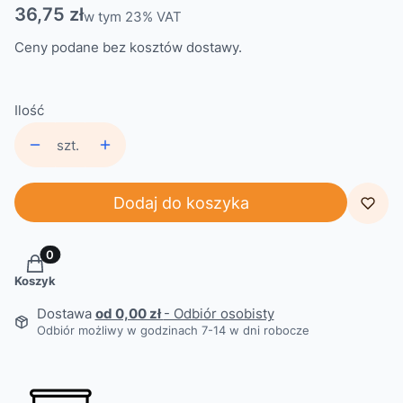
Cena
36,75 zł
w tym 23% VAT
w tym
23%
VAT
Ceny podane bez kosztów dostawy.
Ilość
szt.
Dodaj do koszyka
Produkty w koszyku: 0. Zobacz szczegóły
Koszyk
Dostawa
od 0,00 zł
- Odbiór osobisty
Odbiór możliwy w godzinach 7-14 w dni robocze