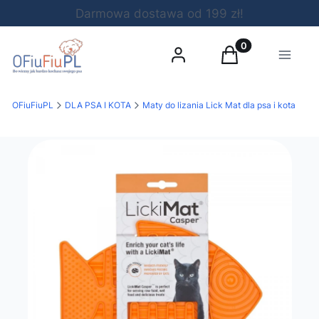
Darmowa dostawa od 199 zł!
Produkty w koszy
Zaloguj się
Koszyk
Menu
OFiuFiuPL
DLA PSA I KOTA
Maty do lizania Lick Mat dla psa i kota