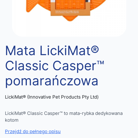
Mata LickiMat®
Classic Casper™
pomarańczowa
LickiMat® (Innovative Pet Products Pty Ltd)
LickiMat® Classic Casper™ to mata-rybka dedykowana
kotom
Przejdź do pełnego opisu